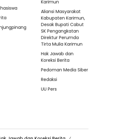
Karimun
hasiswa
Aliansi Masyarakat
rita
Kabupaten Karimun,
Desak Bupati Cabut
njungpinang
SK Pengangkatan
Direktur Perumda
Tirta Mulia Karimun
Hak Jawab dan
Koreksi Berita
Pedoman Media Siber
Redaksi
UU Pers
ak Jawab dan Koreksi Berita