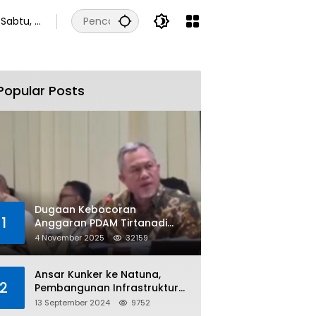
Sabtu, 8
Agustus
2026
Popular Posts
Dugaan Kebocoran
1
Anggaran PDAM Tirtanadi
Rp450 Miliar Per Tahun Tuai
4 November 2025
32159
Kritikan
Ansar Kunker ke Natuna,
2
Pembangunan Infrastruktur
dan Bantuan Sosial
13 September 2024
9752
Direalisasikan Hingga Pulau