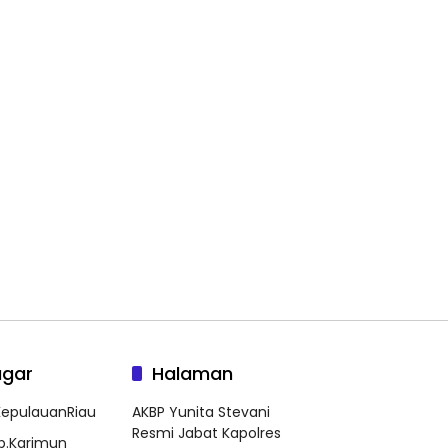
agar
Halaman
epulauanRiau
AKBP Yunita Stevani
Resmi Jabat Kapolres
b.Karimun