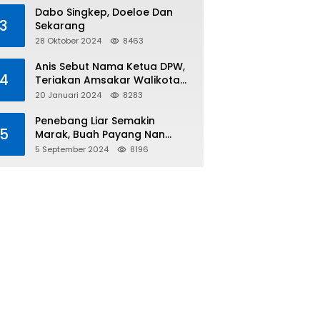
Tiga
Dabo Singkep, Doeloe Dan
3
Sekarang
28 Oktober 2024
8463
Anis Sebut Nama Ketua DPW,
4
Teriakan Amsakar Walikota
Batam Menggema
20 Januari 2024
8283
Penebang Liar Semakin
5
Marak, Buah Payang Nan
Langka Pun Jadi Targetnya
5 September 2024
8196