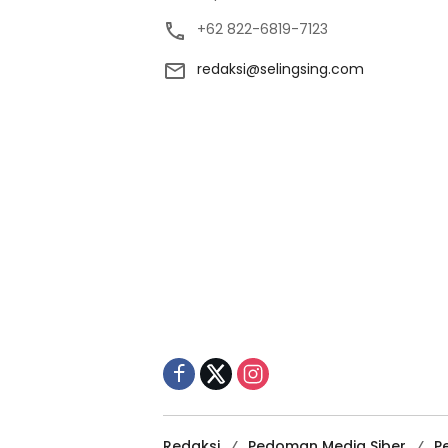
+62 822-6819-7123
redaksi@selingsing.com
Redaksi
Pedoman Media Siber
P