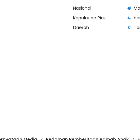
Nasional
Ma
Kepulauan Riau
be
Daerah
Ta
ernyataan Media
Pedoman Pemberitaan Ramah Anak
H