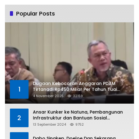
Popular Posts
Dugaan Kebocoran Anggaran PDAM
1
Tirtanadi Rp450 Miliar Per Tahun Tuai
Kritikan
4 November 2025
32159
Ansar Kunker ke Natuna, Pembangunan
2
Infrastruktur dan Bantuan Sosial
Direalisasikan Hingga Pulau Tiga
13 September 2024
9752
Dabo Singkep, Doeloe Dan Sekarang