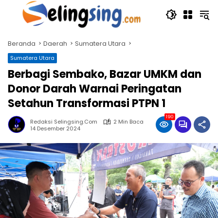
Langsung
ke
konten
Beranda
Daerah
Sumatera Utara
Sumatera Utara
Berbagi Sembako, Bazar UMKM dan
Donor Darah Warnai Peringatan
Setahun Transformasi PTPN 1
190
Redaksi Selingsing.com
2 Min Baca
14 Desember 2024