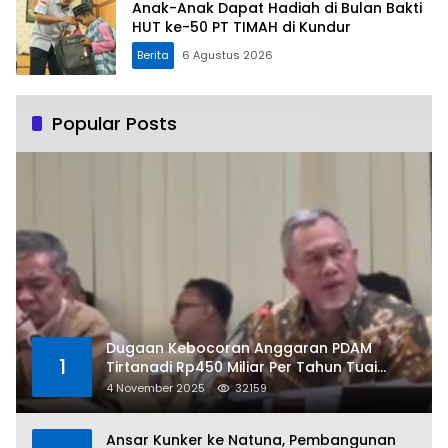
Anak-Anak Dapat Hadiah di Bulan Bakti
HUT ke-50 PT TIMAH di Kundur
Berita
6 Agustus 2026
Popular Posts
Dugaan Kebocoran Anggaran PDAM
1
Tirtanadi Rp450 Miliar Per Tahun Tuai
Kritikan
4 November 2025
32159
Ansar Kunker ke Natuna, Pembangunan