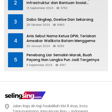
2
Infrastruktur dan Bantuan Sosial
Direalisasikan Hingga Pulau Tiga
13 September 2024
9752
Dabo Singkep, Doeloe Dan Sekarang
3
28 Oktober 2024
8463
Anis Sebut Nama Ketua DPW, Teriakan
4
Amsakar Walikota Batam Menggema
20 Januari 2024
8283
Penebang Liar Semakin Marak, Buah
5
Payang Nan Langka Pun Jadi Targetnya
5 September 2024
8197
Jalan Raja Ali Haji Fisabilillah KM 8 Atas, Kota
Tanjungpinang, Kepulauan Riau - Indonesia