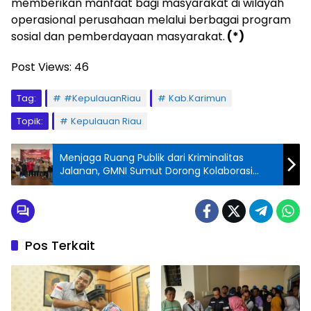
memberikan manfaat bagi masyarakat di wilayah
operasional perusahaan melalui berbagai program
sosial dan pemberdayaan masyarakat.
(*)
Post Views:
46
Tag:
#KepulauanRiau
Kab.Karimun
Topik:
Kepulauan Riau
Menjaga Ruang Publik dari Kriminalitas
Jalanan, GMNI Sumut Dorong Kolaborasi
Semua Pihak
Pos Terkait