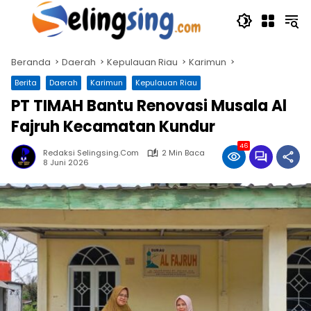
Langsung
ke
konten
Beranda
Daerah
Kepulauan Riau
Karimun
Berita
Daerah
Karimun
Kepulauan Riau
PT TIMAH Bantu Renovasi Musala Al
Fajruh Kecamatan Kundur
46
Redaksi Selingsing.com
2 Min Baca
8 Juni 2026