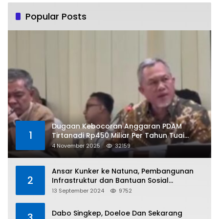
Popular Posts
Dugaan Kebocoran Anggaran PDAM
1
Tirtanadi Rp450 Miliar Per Tahun Tuai
Kritikan
4 November 2025
32159
Ansar Kunker ke Natuna, Pembangunan
2
Infrastruktur dan Bantuan Sosial
Direalisasikan Hingga Pulau Tiga
13 September 2024
9752
Dabo Singkep, Doeloe Dan Sekarang
3