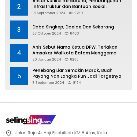
Ansar Kunker ke Natuna, Pembangunan
2
Infrastruktur dan Bantuan Sosial
Direalisasikan Hingga Pulau Tiga
13 September 2024
9750
Dabo Singkep, Doeloe Dan Sekarang
3
28 Oktober 2024
8463
Anis Sebut Nama Ketua DPW, Teriakan
4
Amsakar Walikota Batam Menggema
20 Januari 2024
8283
Penebang Liar Semakin Marak, Buah
5
Payang Nan Langka Pun Jadi Targetnya
5 September 2024
8194
Jalan Raja Ali Haji Fisabilillah KM 8 Atas, Kota