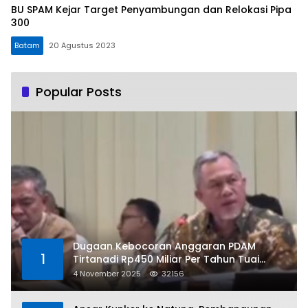
BU SPAM Kejar Target Penyambungan dan Relokasi Pipa
300
Batam
20 Agustus 2023
Popular Posts
Dugaan Kebocoran Anggaran PDAM
1
Tirtanadi Rp450 Miliar Per Tahun Tuai
Kritikan
4 November 2025
32156