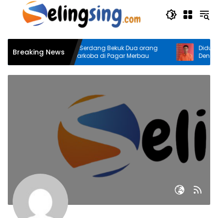
Langsung
ke
konten
Polresta Deli Serdang Bekuk Dua orang
Diduga An
Breaking News
Pengedar Narkoba di Pagar Merbau
Denai, Do
Medan Ar