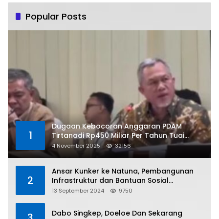
Popular Posts
Dugaan Kebocoran Anggaran PDAM
1
Tirtanadi Rp450 Miliar Per Tahun Tuai
Kritikan
4 November 2025
32156
Ansar Kunker ke Natuna, Pembangunan
2
Infrastruktur dan Bantuan Sosial
Direalisasikan Hingga Pulau Tiga
13 September 2024
9750
Dabo Singkep, Doeloe Dan Sekarang
3