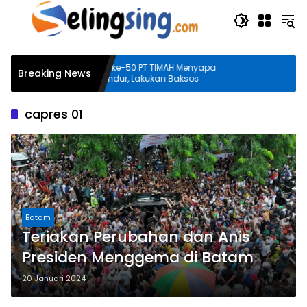
Langsung
ke
konten
Bulan Bakti HUT ke-50 PT TIMAH Menyapa
Breaking News
Masyarakat Kundur, Lakukan Baksos
capres 01
Batam
Teriakan Perubahan dan Anis
Presiden Menggema di Batam
20 Januari 2024