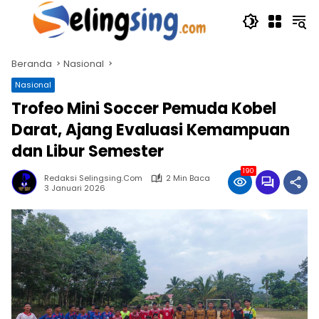
Langsung
ke
konten
Beranda
Nasional
Nasional
Trofeo Mini Soccer Pemuda Kobel
Darat, Ajang Evaluasi Kemampuan
dan Libur Semester
190
Redaksi Selingsing.com
2 Min Baca
3 Januari 2026