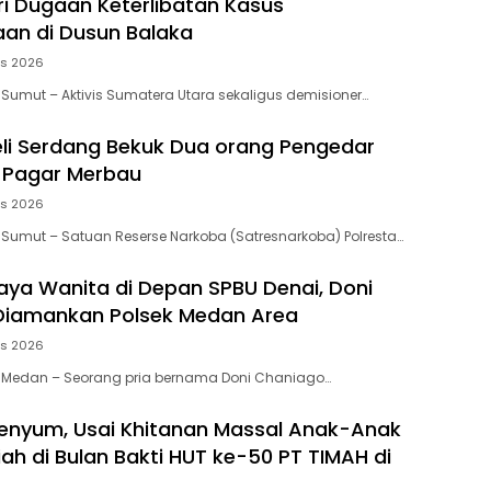
ari Dugaan Keterlibatan Kasus
an di Dusun Balaka
us 2026
 Sumut – Aktivis Sumatera Utara sekaligus demisioner…
eli Serdang Bekuk Dua orang Pengedar
 Pagar Merbau
us 2026
 Sumut – Satuan Reserse Narkoba (Satresnarkoba) Polresta…
aya Wanita di Depan SPBU Denai, Doni
Diamankan Polsek Medan Area
us 2026
, Medan – Seorang pria bernama Doni Chaniago…
enyum, Usai Khitanan Massal Anak-Anak
ah di Bulan Bakti HUT ke-50 PT TIMAH di