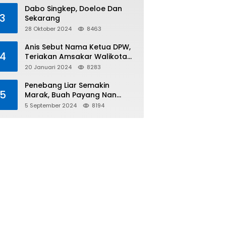
Tiga
Dabo Singkep, Doeloe Dan
3
Sekarang
28 Oktober 2024
8463
Anis Sebut Nama Ketua DPW,
4
Teriakan Amsakar Walikota
Batam Menggema
20 Januari 2024
8283
Penebang Liar Semakin
5
Marak, Buah Payang Nan
Langka Pun Jadi Targetnya
5 September 2024
8194