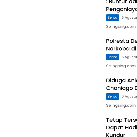
: Buntut d
Penganiaya
Berita
6 Agust
Selingsing.com,
Polresta D
Narkoba di
Berita
6 Agust
Selingsing.com,
Diduga Ani
Chaniago 
Berita
6 Agust
Selingsing.com
Tetap Ters
Dapat Hadi
Kundur