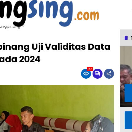
jungpinang
nang Uji Validitas Data
kada 2024
157