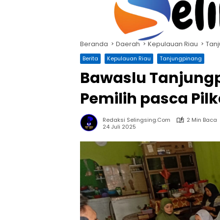
Langsung
ke
konten
Beranda
Daerah
Kepulauan Riau
Tan
Berita
Kepulauan Riau
Tanjungpinang
Bawaslu Tanjungpi
Pemilih pasca Pil
Redaksi Selingsing.com
2 Min Baca
24 Juli 2025