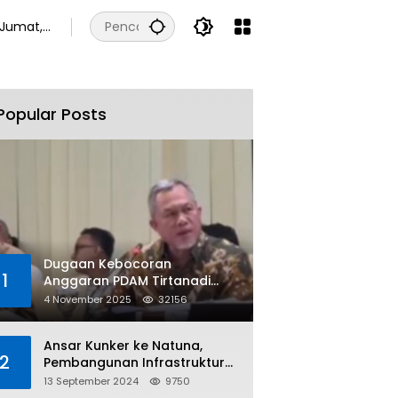
Jumat,
7
Agustus
2026
Popular Posts
Dugaan Kebocoran
1
Anggaran PDAM Tirtanadi
Rp450 Miliar Per Tahun Tuai
4 November 2025
32156
Kritikan
Ansar Kunker ke Natuna,
2
Pembangunan Infrastruktur
dan Bantuan Sosial
13 September 2024
9750
Direalisasikan Hingga Pulau