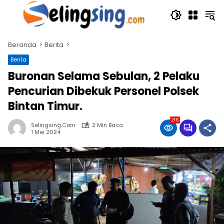
Langsung
ke
konten
Beranda
Berita
Berita
Buronan Selama Sebulan, 2 Pelaku
Pencurian Dibekuk Personel Polsek
Bintan Timur.
216
Selingsing.com
2 Min Baca
1 Mei 2024