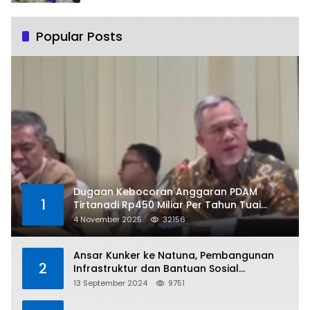
Popular Posts
Dugaan Kebocoran Anggaran PDAM
1
Tirtanadi Rp450 Miliar Per Tahun Tuai
Kritikan
4 November 2025
32156
Ansar Kunker ke Natuna, Pembangunan
2
Infrastruktur dan Bantuan Sosial
Direalisasikan Hingga Pulau Tiga
13 September 2024
9751