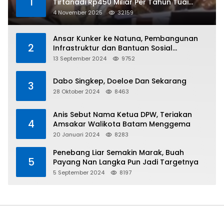
1
Tirtanadi Rp450 Miliar Per Tahun Tuai
Kritikan
4 November 2025
32159
Ansar Kunker ke Natuna, Pembangunan
2
Infrastruktur dan Bantuan Sosial
Direalisasikan Hingga Pulau Tiga
13 September 2024
9752
Dabo Singkep, Doeloe Dan Sekarang
3
28 Oktober 2024
8463
Anis Sebut Nama Ketua DPW, Teriakan
4
Amsakar Walikota Batam Menggema
20 Januari 2024
8283
Penebang Liar Semakin Marak, Buah
5
Payang Nan Langka Pun Jadi Targetnya
5 September 2024
8197