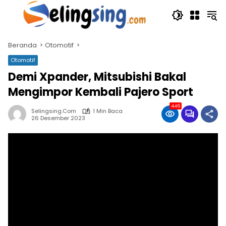
Langsung
ke
konten
Beranda
Otomotif
Otomotif
Demi Xpander, Mitsubishi Bakal
Mengimpor Kembali Pajero Sport
446
Selingsing.com
1 Min Baca
26 Desember 2023