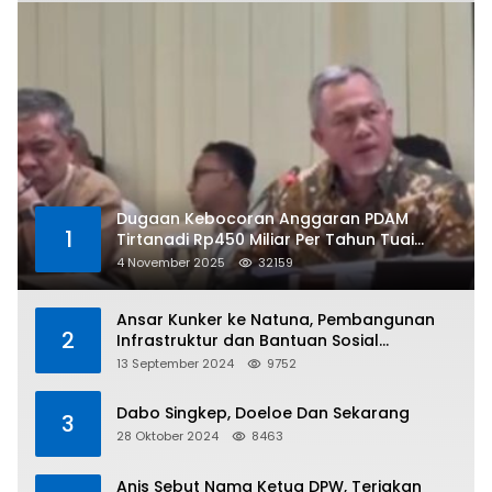
Dugaan Kebocoran Anggaran PDAM
1
Tirtanadi Rp450 Miliar Per Tahun Tuai
Kritikan
4 November 2025
32159
Ansar Kunker ke Natuna, Pembangunan
2
Infrastruktur dan Bantuan Sosial
Direalisasikan Hingga Pulau Tiga
13 September 2024
9752
Dabo Singkep, Doeloe Dan Sekarang
3
28 Oktober 2024
8463
Anis Sebut Nama Ketua DPW, Teriakan