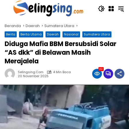
Langsung
ke
konten
Beranda
Daerah
Sumatera Utara
Berita
Berita Utama
Daerah
Nasional
Sumatera Utara
Diduga Mafia BBM Bersubsidi Solar
“AS dkk” di Belawan Masih
Merajalela
89
Selingsing.com
4 Min Baca
20 November 2025