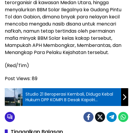
terorganisir di kawasan Medan Utara, hingga
menyalurkan BBM Solar Ilegalnya ke Gudang Pintu
Tol dan Gabion, dimana bnyak para nelayan kecil
mencoba mengadu nasib disana untuk mencari
nafkah, namun tetap tertindas oleh permainan
mafia minyak BBM Solar kelas kakap tersebut,
Mampukah APH Membongkar, Memberantas, dan
Menangkap Para Pelaku Kejahatan tersebut.
(Red/Tim)
Post Views:
89
Studio 21 Beroperasi Kembali, Diduga Kebal
Hukum DPP KOMPI B Desak Kapolri
Perintahkan Tindakan Tegas
Tinggalkan Balasan