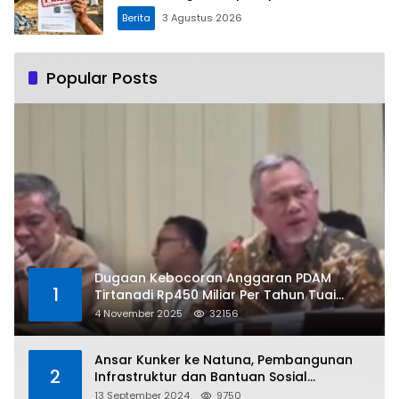
Berita
3 Agustus 2026
Popular Posts
Dugaan Kebocoran Anggaran PDAM
1
Tirtanadi Rp450 Miliar Per Tahun Tuai
Kritikan
4 November 2025
32156
Ansar Kunker ke Natuna, Pembangunan
2
Infrastruktur dan Bantuan Sosial
Direalisasikan Hingga Pulau Tiga
13 September 2024
9750