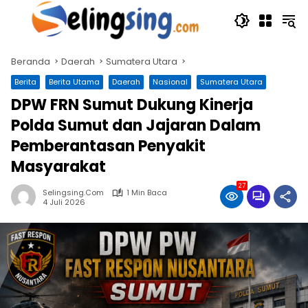
Langsung
ke
konten
Beranda
Daerah
Sumatera Utara
Berita
Berita Utama
Daerah
Nasional
Sumatera Utara
DPW FRN Sumut Dukung Kinerja
Polda Sumut dan Jajaran Dalam
Pemberantasan Penyakit
Masyarakat
27
Selingsing.com
1 Min Baca
4 Juli 2026