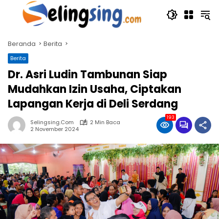
Langsung
ke
konten
Beranda
Berita
Berita
Dr. Asri Ludin Tambunan Siap
Mudahkan Izin Usaha, Ciptakan
Lapangan Kerja di Deli Serdang
193
Selingsing.com
2 Min Baca
2 November 2024