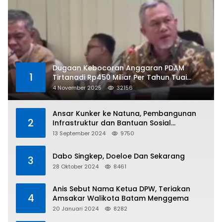
Dugaan Kebocoran Anggaran PDAM
1
Tirtanadi Rp450 Miliar Per Tahun Tuai
Kritikan
4 November 2025
32156
Ansar Kunker ke Natuna, Pembangunan
2
Infrastruktur dan Bantuan Sosial
Direalisasikan Hingga Pulau Tiga
13 September 2024
9750
Dabo Singkep, Doeloe Dan Sekarang
3
28 Oktober 2024
8461
Anis Sebut Nama Ketua DPW, Teriakan
4
Amsakar Walikota Batam Menggema
20 Januari 2024
8282