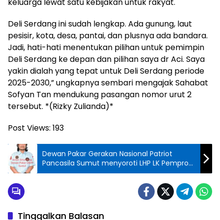
keluarga lewat satu kebijakan untuk rakyat.
Deli Serdang ini sudah lengkap. Ada gunung, laut
pesisir, kota, desa, pantai, dan plusnya ada bandara.
Jadi, hati-hati menentukan pilihan untuk pemimpin
Deli Serdang ke depan dan pilihan saya dr Aci. Saya
yakin dialah yang tepat untuk Deli Serdang periode
2025-2030,” ungkapnya sembari mengajak Sahabat
Sofyan Tan mendukung pasangan nomor urut 2
tersebut. *(Rizky Zulianda)*
Post Views:
193
Dewan Pakar Gerakan Nasional Patriot
Pancasila Sumut menyoroti LHP LK Pemprov
Sumatera Utara
Tinggalkan Balasan