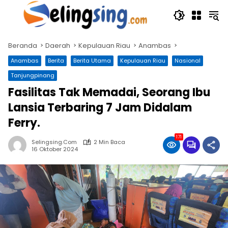
Langsung
ke
konten
Beranda
Daerah
Kepulauan Riau
Anambas
Anambas
Berita
Berita Utama
Kepulauan Riau
Nasional
Tanjungpinang
Fasilitas Tak Memadai, Seorang Ibu
Lansia Terbaring 7 Jam Didalam
Ferry.
171
Selingsing.com
2 Min Baca
16 Oktober 2024