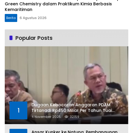
Green Chemistry dalam Praktikum Kimia Berbasis
Kemaritiman
Berita
6 Agustus 2026
Popular Posts
Dugaan Kebocoran Anggaran PDAM
1
Tirtanadi Rp450 Miliar Per Tahun Tuai
Kritikan
4 November 2025
32159
Ansar Kunker ke Natuna, Pembangunan