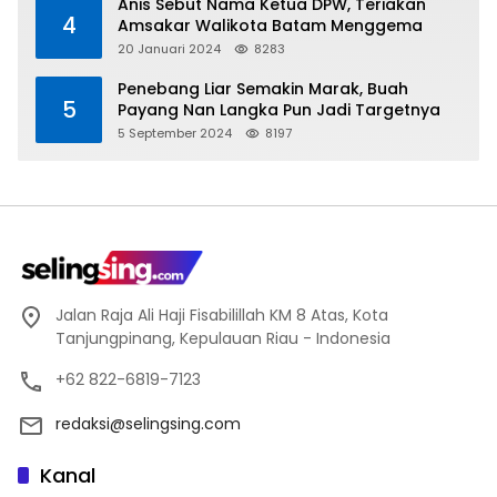
Anis Sebut Nama Ketua DPW, Teriakan
4
Amsakar Walikota Batam Menggema
20 Januari 2024
8283
Penebang Liar Semakin Marak, Buah
5
Payang Nan Langka Pun Jadi Targetnya
5 September 2024
8197
Jalan Raja Ali Haji Fisabilillah KM 8 Atas, Kota
Tanjungpinang, Kepulauan Riau - Indonesia
+62 822-6819-7123
redaksi@selingsing.com
Kanal