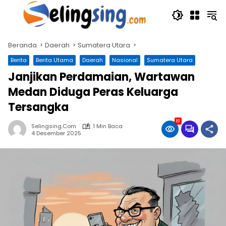
Langsung
ke
konten
Beranda
Daerah
Sumatera Utara
Berita
Berita Utama
Daerah
Nasional
Sumatera Utara
Janjikan Perdamaian, Wartawan
Medan Diduga Peras Keluarga
Tersangka
81
Selingsing.com
1 Min Baca
4 Desember 2025