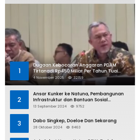
Dugaan Kebocoran Anggaran PDAM
1
Tirtanadi Rp450 Miliar Per Tahun Tuai
Kritikan
4 November 2025
32159
Ansar Kunker ke Natuna, Pembangunan
2
Infrastruktur dan Bantuan Sosial
Direalisasikan Hingga Pulau Tiga
13 September 2024
9752
Dabo Singkep, Doeloe Dan Sekarang
3
28 Oktober 2024
8463