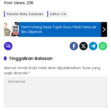
Post Views:
236
Penulis: Rizky Zulianda
Editor: CA
Demi Utang Desa Tujuh Guru PAUD Desa Air
Biru Dipecat
Tinggalkan Balasan
Alamat email Anda tidak akan dipublikasikan.
Ruas yang
wajib ditandai
*