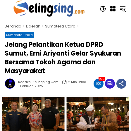
Langsung
ke
konten
Beranda
Daerah
Sumatera Utara
Sumatera Utara
Jelang Pelantikan Ketua DPRD
Sumut, Erni Ariyanti Gelar Syukuran
Bersama Tokoh Agama dan
Masyarakat
236
Redaksi Selingsing.com
2 Min Baca
1 Februari 2025