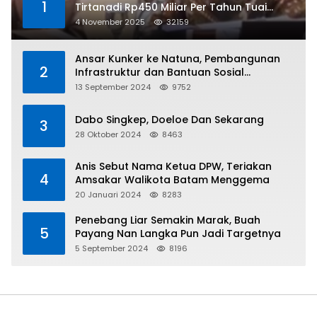
1
Tirtanadi Rp450 Miliar Per Tahun Tuai
Kritikan
4 November 2025
32159
Ansar Kunker ke Natuna, Pembangunan
2
Infrastruktur dan Bantuan Sosial
Direalisasikan Hingga Pulau Tiga
13 September 2024
9752
Dabo Singkep, Doeloe Dan Sekarang
3
28 Oktober 2024
8463
Anis Sebut Nama Ketua DPW, Teriakan
4
Amsakar Walikota Batam Menggema
20 Januari 2024
8283
Penebang Liar Semakin Marak, Buah
5
Payang Nan Langka Pun Jadi Targetnya
5 September 2024
8196