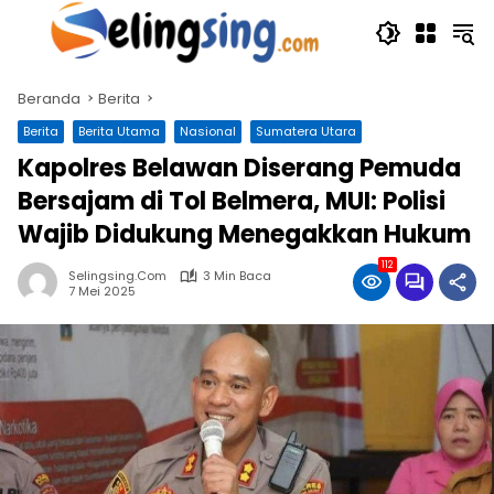
Langsung
ke
konten
Beranda
Berita
Berita
Berita Utama
Nasional
Sumatera Utara
Kapolres Belawan Diserang Pemuda
Bersajam di Tol Belmera, MUI: Polisi
Wajib Didukung Menegakkan Hukum
112
Selingsing.com
3 Min Baca
7 Mei 2025