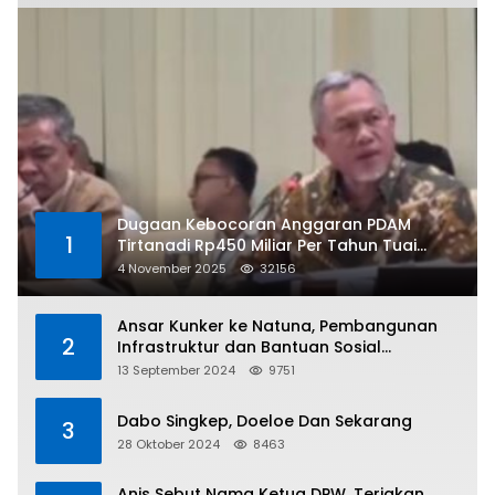
Dugaan Kebocoran Anggaran PDAM
1
Tirtanadi Rp450 Miliar Per Tahun Tuai
Kritikan
4 November 2025
32156
Ansar Kunker ke Natuna, Pembangunan
2
Infrastruktur dan Bantuan Sosial
Direalisasikan Hingga Pulau Tiga
13 September 2024
9751
Dabo Singkep, Doeloe Dan Sekarang
3
28 Oktober 2024
8463
Anis Sebut Nama Ketua DPW, Teriakan