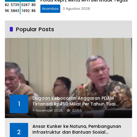
Anambas
3 Agustus 2026
Popular Posts
Dugaan Kebocoran Anggaran PDAM
1
Tirtanadi Rp450 Miliar Per Tahun Tuai
Kritikan
4 November 2025
32156
Ansar Kunker ke Natuna, Pembangunan
2
Infrastruktur dan Bantuan Sosial