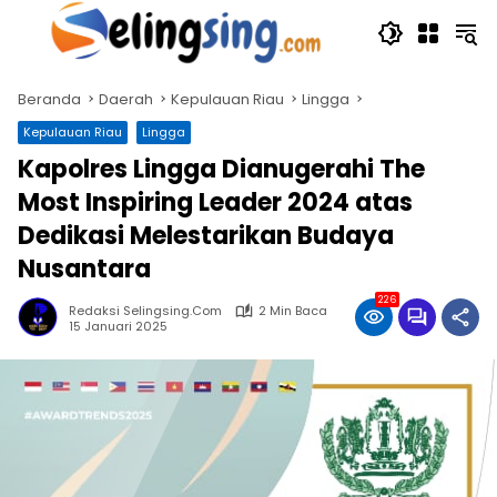
Langsung
ke
konten
Beranda
Daerah
Kepulauan Riau
Lingga
Kepulauan Riau
Lingga
Kapolres Lingga Dianugerahi The
Most Inspiring Leader 2024 atas
Dedikasi Melestarikan Budaya
Nusantara
226
Redaksi Selingsing.com
2 Min Baca
15 Januari 2025