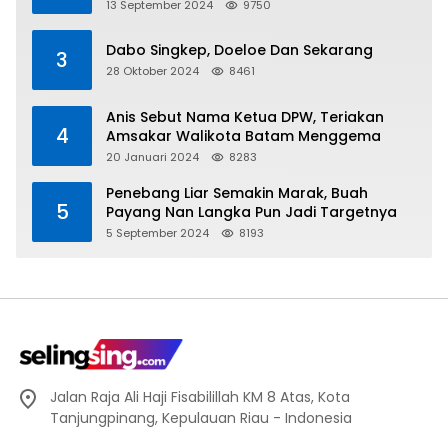
Direalisasikan Hingga Pulau Tiga
13 September 2024
9750
Dabo Singkep, Doeloe Dan Sekarang
3
28 Oktober 2024
8461
Anis Sebut Nama Ketua DPW, Teriakan
4
Amsakar Walikota Batam Menggema
20 Januari 2024
8283
Penebang Liar Semakin Marak, Buah
5
Payang Nan Langka Pun Jadi Targetnya
5 September 2024
8193
Jalan Raja Ali Haji Fisabilillah KM 8 Atas, Kota
Tanjungpinang, Kepulauan Riau - Indonesia