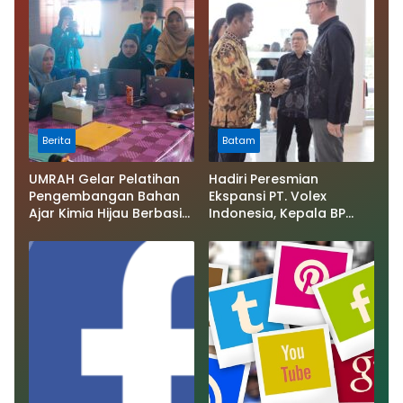
Berita
Batam
UMRAH Gelar Pelatihan
Hadiri Peresmian
Pengembangan Bahan
Ekspansi PT. Volex
Ajar Kimia Hijau Berbasis
Indonesia, Kepala BP
Potensi Pesisir untuk
Batam: Komitmen Kami
Guru MGMP Kimia
Permudah Perizinan
Tanjungpinang
Investasi di Batam