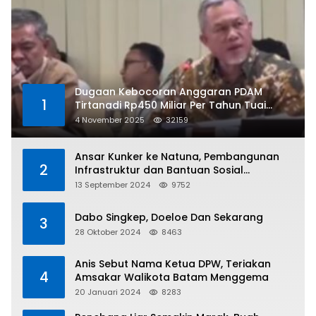
Dugaan Kebocoran Anggaran PDAM
1
Tirtanadi Rp450 Miliar Per Tahun Tuai
Kritikan
4 November 2025
32159
Ansar Kunker ke Natuna, Pembangunan
2
Infrastruktur dan Bantuan Sosial
Direalisasikan Hingga Pulau Tiga
13 September 2024
9752
Dabo Singkep, Doeloe Dan Sekarang
3
28 Oktober 2024
8463
Anis Sebut Nama Ketua DPW, Teriakan
4
Amsakar Walikota Batam Menggema
20 Januari 2024
8283