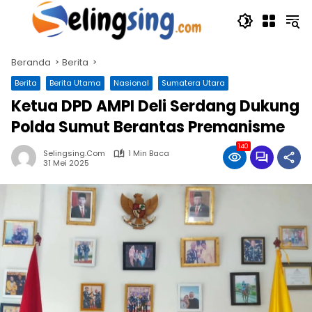
Langsung
ke
konten
Beranda
Berita
Berita
Berita Utama
Nasional
Sumatera Utara
Ketua DPD AMPI Deli Serdang Dukung
Polda Sumut Berantas Premanisme
140
Selingsing.com
1 Min Baca
31 Mei 2025