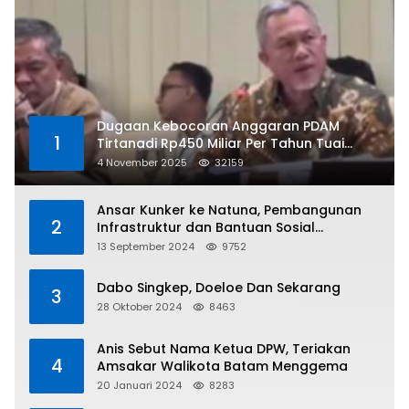
Dugaan Kebocoran Anggaran PDAM
1
Tirtanadi Rp450 Miliar Per Tahun Tuai
Kritikan
4 November 2025
32159
Ansar Kunker ke Natuna, Pembangunan
2
Infrastruktur dan Bantuan Sosial
Direalisasikan Hingga Pulau Tiga
13 September 2024
9752
Dabo Singkep, Doeloe Dan Sekarang
3
28 Oktober 2024
8463
Anis Sebut Nama Ketua DPW, Teriakan
4
Amsakar Walikota Batam Menggema
20 Januari 2024
8283