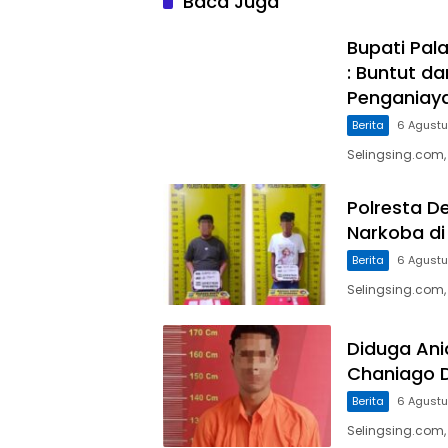
Baca Juga
Bupati Pal
: Buntut d
Penganiaya
Berita
6 Agust
Selingsing.com,
Polresta D
Narkoba di
Berita
6 Agust
Selingsing.com,
Diduga Ani
Chaniago 
Berita
6 Agust
Selingsing.com