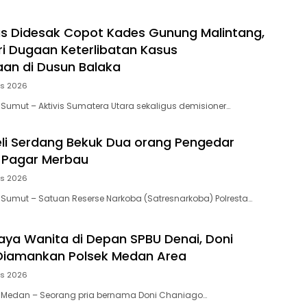
as Didesak Copot Kades Gunung Malintang,
ari Dugaan Keterlibatan Kasus
an di Dusun Balaka
us 2026
 Sumut – Aktivis Sumatera Utara sekaligus demisioner…
eli Serdang Bekuk Dua orang Pengedar
 Pagar Merbau
us 2026
 Sumut – Satuan Reserse Narkoba (Satresnarkoba) Polresta…
aya Wanita di Depan SPBU Denai, Doni
Diamankan Polsek Medan Area
us 2026
, Medan – Seorang pria bernama Doni Chaniago…