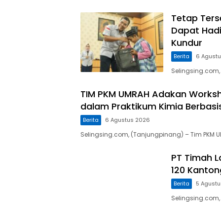
Tetap Ters
Dapat Hadi
Kundur
Berita
6 Agust
Selingsing.com,
TIM PKM UMRAH Adakan Worksho
dalam Praktikum Kimia Berbasi
Berita
6 Agustus 2026
Selingsing.com, (Tanjungpinang) – Tim PKM 
PT Timah L
120 Kanton
Berita
5 Agust
Selingsing.com,