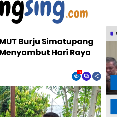
UMUT Burju Simatupang
l Menyambut Hari Raya
152