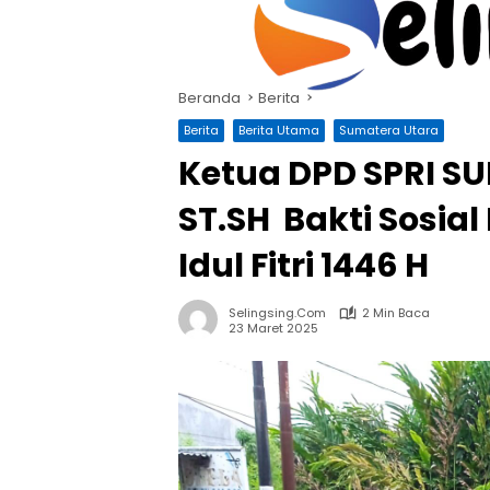
Langsung
ke
konten
Beranda
Berita
Berita
Berita Utama
Sumatera Utara
Ketua DPD SPRI S
ST.SH Bakti Sosia
Idul Fitri 1446 H
Selingsing.com
2 Min Baca
23 Maret 2025