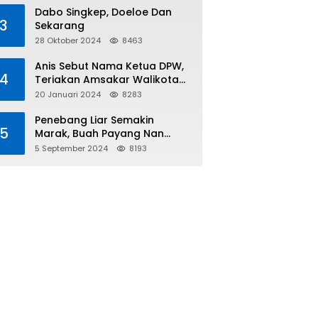
Tiga
Dabo Singkep, Doeloe Dan
3
Sekarang
28 Oktober 2024
8463
Anis Sebut Nama Ketua DPW,
4
Teriakan Amsakar Walikota
Batam Menggema
20 Januari 2024
8283
Penebang Liar Semakin
5
Marak, Buah Payang Nan
Langka Pun Jadi Targetnya
5 September 2024
8193