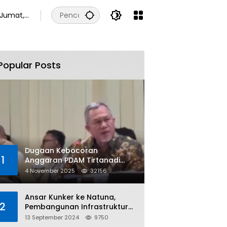
Jumat,
7
Agustus
2026
Popular Posts
Dugaan Kebocoran
1
Anggaran PDAM Tirtanadi
Rp450 Miliar Per Tahun Tuai
4 November 2025
32156
Kritikan
Ansar Kunker ke Natuna,
2
Pembangunan Infrastruktur
dan Bantuan Sosial
13 September 2024
9750
Direalisasikan Hingga Pulau