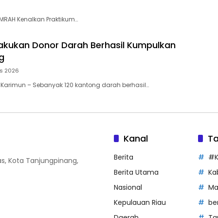
UMRAH Kenalkan Praktikum…
akukan Donor Darah Berhasil Kumpulkan
g
us 2026
 Karimun – Sebanyak 120 kantong darah berhasil…
Kanal
T
Berita
#K
Atas, Kota Tanjungpinang,
Berita Utama
Ka
Nasional
Ma
Kepulauan Riau
be
Daerah
Ta