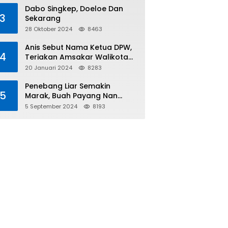
Tiga
Dabo Singkep, Doeloe Dan
3
Sekarang
28 Oktober 2024
8463
Anis Sebut Nama Ketua DPW,
4
Teriakan Amsakar Walikota
Batam Menggema
20 Januari 2024
8283
Penebang Liar Semakin
5
Marak, Buah Payang Nan
Langka Pun Jadi Targetnya
5 September 2024
8193