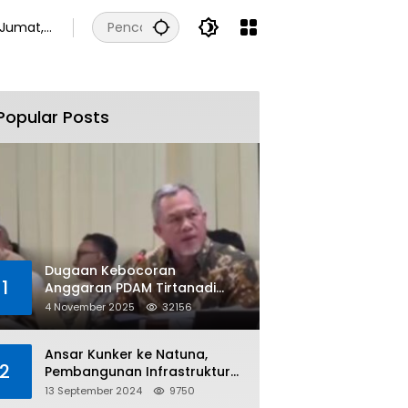
Jumat,
7
Agustus
2026
Popular Posts
Dugaan Kebocoran
1
Anggaran PDAM Tirtanadi
Rp450 Miliar Per Tahun Tuai
4 November 2025
32156
Kritikan
Ansar Kunker ke Natuna,
2
Pembangunan Infrastruktur
dan Bantuan Sosial
13 September 2024
9750
Direalisasikan Hingga Pulau