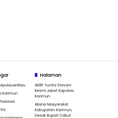
agar
Halaman
epulauanRiau
AKBP Yunita Stevani
Resmi Jabat Kapolres
b.Karimun
Karimun
hasiswa
Aliansi Masyarakat
rita
Kabupaten Karimun,
Desak Bupati Cabut
njungpinang