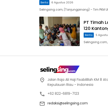
Berita
6 Agustus 2026
Selingsing.com, (Tanjungpinang) – Tim PKM 
PT Timah L
120 Kanton
Berita
5 Agust
Selingsing.com,
Jalan Raja Ali Haji Fisabilillah KM 8 
Kepulauan Riau - Indonesia
+62 822-6819-7123
redaksi@selingsing.com