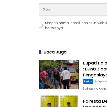
Simpan nama, email, dan situs web 
berikutnya.
Baca Juga
Bupati Pal
: Buntut d
Penganiaya
Berita
6 Agust
Selingsing.com,
Polresta D