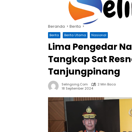
Langsung
ke
konten
Beranda
Berita
Berita
Berita Utama
Nasional
Lima Pengedar Nar
Tangkap Sat Resn
Tanjungpinang
Selingsing.com
2 Min Baca
18 September 2024