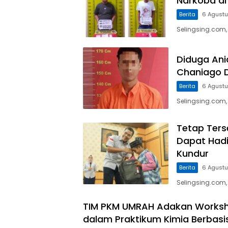
Narkoba di
Berita
6 Agust
Selingsing.com,
Diduga Ani
Chaniago 
Berita
6 Agust
Selingsing.com
Tetap Ters
Dapat Hadi
Kundur
Berita
6 Agust
Selingsing.com,
TIM PKM UMRAH Adakan Worksho
dalam Praktikum Kimia Berbasi