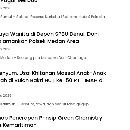
 Pagar Merbau
us 2026
 Sumut – Satuan Reserse Narkoba (Satresnarkoba) Polresta…
aya Wanita di Depan SPBU Denai, Doni
Diamankan Polsek Medan Area
us 2026
, Medan – Seorang pria bernama Doni Chaniago…
enyum, Usai Khitanan Massal Anak-Anak
ah di Bulan Bakti HUT ke-50 PT TIMAH di
us 2026
 Karimun – Senyum, tawa, dan sedikit rasa gugup…
p Penerapan Prinsip Green Chemistry
s Kemaritiman