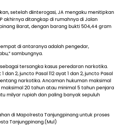
an, setelah diinterogasi, JA mengaku menitipkan
P akhirnya ditangkap di rumahnya di Jalan
inang Barat, dengan barang bukti 504,44 gram
i, empat di antaranya adalah pengedar,
abu,” sambungnya.
n sebagai tersangka kasus peredaran narkotika.
1 dan 2, juncto Pasal 112 ayat 1 dan 2, juncto Pasal
 tentang narkotika. Ancaman hukuman maksimal
 maksimal 20 tahun atau minimal 5 tahun penjara
atu milyar rupiah dan paling banyak sepuluh
tahan di Mapolresta Tanjungpinang untuk proses
esta Tanjungpinang.(Mul)