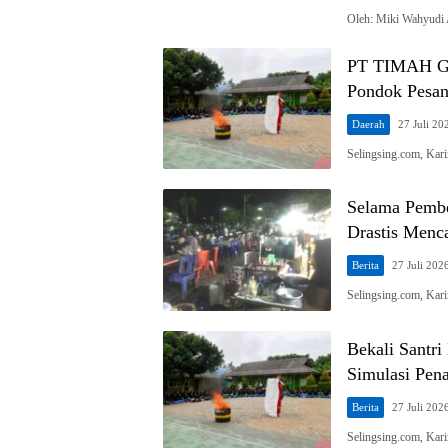
Oleh: Miki Wahyud
PT TIMAH Gel
Pondok Pesan
Daerah
27 Juli 20
Selingsing.com, Ka
Selama Pembe
Drastis Menc
Berita
27 Juli 202
Selingsing.com, Kar
Bekali Santr
Simulasi Pen
Berita
27 Juli 202
Selingsing.com, Ka