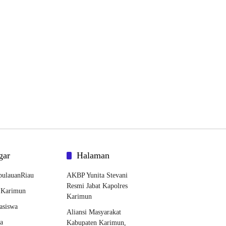
gar
Halaman
pulauanRiau
AKBP Yunita Stevani
Resmi Jabat Kapolres
.Karimun
Karimun
asiswa
Aliansi Masyarakat
ta
Kabupaten Karimun,