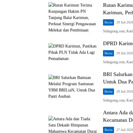
Rutan Karimu
Karimun, Per
Berita
29 Juli 202
Selingsing.com, Ka
Selingsing.com
DPRD Karimu
Berita
29 Juli 202
Selingsing.com, Ka
BRI Salurkan
Untuk Dua Pa
Berita
28 Juli 202
Selingsing.com, Kar
Antara Ada d
Kecamatan D
Berita
27 Juli 202