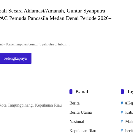
bali Secara Aklamasi/Amanah, Guntur Syahputra
PAC Pemuda Pancasila Medan Denai Periode 2026–
6
mut – Kepemimpinan Guntur Syahputra di tubuh…
Selengkapnya
Kanal
Ta
Berita
#Ke
, Kota Tanjungpinang, Kepulauan Riau
Berita Utama
Kab
Nasional
Mah
Kepulauan Riau
beri