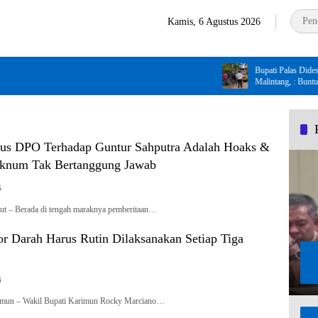
Kamis, 6 Agustus 2026
Bupati Palas Didesak Cop
Malintang, : Buntut dari D
Penganiayaan di Dusun Ba
tus DPO Terhadap Guntur Sahputra Adalah Hoaks &
Oknum Tak Bertanggung Jawab
6
ut – Berada di tengah maraknya pemberitaan…
r Darah Harus Rutin Dilaksanakan Setiap Tiga
6
rimun – Wakil Bupati Karimun Rocky Marciano…