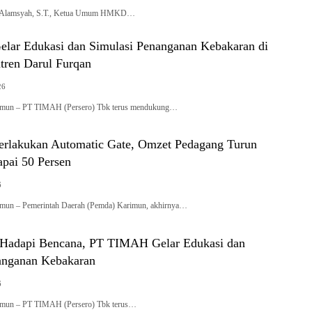
i Alamsyah, S.T., Ketua Umum HMKD…
ar Edukasi dan Simulasi Penanganan Kebakaran di
tren Darul Furqan
26
rimun – PT TIMAH (Persero) Tbk terus mendukung…
rlakukan Automatic Gate, Omzet Pedagang Turun
apai 50 Persen
6
imun – Pemerintah Daerah (Pemda) Karimun, akhirnya…
i Hadapi Bencana, PT TIMAH Gelar Edukasi dan
anganan Kebakaran
6
rimun – PT TIMAH (Persero) Tbk terus…