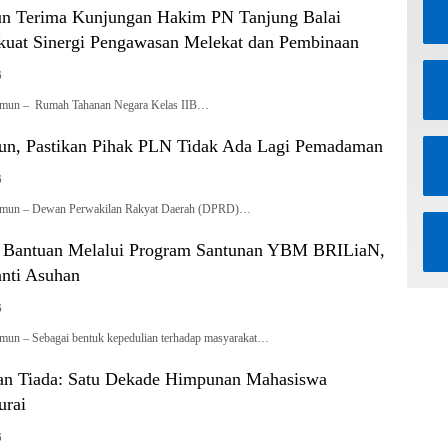
n Terima Kunjungan Hakim PN Tanjung Balai
kuat Sinergi Pengawasan Melekat dan Pembinaan
6
rimun – Rumah Tahanan Negara Kelas IIB…
n, Pastikan Pihak PLN Tidak Ada Lagi Pemadaman
6
rimun – Dewan Perwakilan Rakyat Daerah (DPRD)…
 Bantuan Melalui Program Santunan YBM BRILiaN,
nti Asuhan
6
imun – Sebagai bentuk kepedulian terhadap masyarakat…
an Tiada: Satu Dekade Himpunan Mahasiswa
urai
6