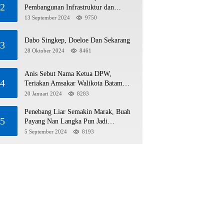
2
Pembangunan Infrastruktur dan
Bantuan Sosial Direalisasikan Hingga
13 September 2024
9750
Pulau Tiga
Dabo Singkep, Doeloe Dan Sekarang
3
28 Oktober 2024
8461
Anis Sebut Nama Ketua DPW,
4
Teriakan Amsakar Walikota Batam
Menggema
20 Januari 2024
8283
Penebang Liar Semakin Marak, Buah
5
Payang Nan Langka Pun Jadi
Targetnya
5 September 2024
8193