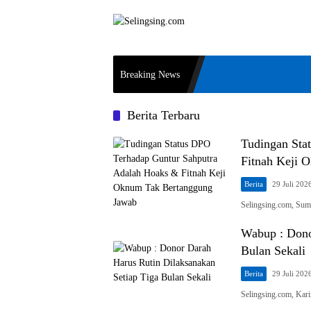
Langsung
ke
konten
Breaking News
Berita Terbaru
Tudingan Sta
Fitnah Keji 
Berita
29 Juli 202
Selingsing.com, Sum
Wabup : Dono
Bulan Sekali
Berita
29 Juli 202
Selingsing.com, Ka