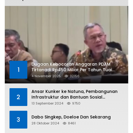
Dugaan Kebocoran Anggaran PDAM
1
Tirtanadi Rp450 Miliar Per Tahun Tuai
Kritikan
4 November 2025
32156
Ansar Kunker ke Natuna, Pembangunan
2
Infrastruktur dan Bantuan Sosial
Direalisasikan Hingga Pulau Tiga
13 September 2024
9750
Dabo Singkep, Doeloe Dan Sekarang
3
28 Oktober 2024
8461