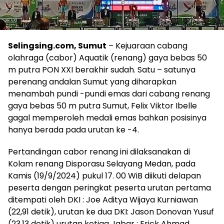
Selingsing.com, Sumut
– Kejuaraan cabang
olahraga (cabor) Aquatik (renang) gaya bebas 50
m putra PON XXI berakhir sudah. Satu – satunya
perenang andalan Sumut yang diharapkan
menambah pundi -pundi emas dari cabang renang
gaya bebas 50 m putra Sumut, Felix Viktor Ibelle
gagal memperoleh medali emas bahkan posisinya
hanya berada pada urutan ke -4.
Pertandingan cabor renang ini dilaksanakan di
Kolam renang Disporasu Selayang Medan, pada
Kamis (19/9/2024) pukul 17. 00 WiB diikuti delapan
peserta dengan peringkat peserta urutan pertama
ditempati oleh DKI : Joe Aditya Wijaya Kurniawan
(22,91 detik), urutan ke dua DKI: Jason Donovan Yusuf
(23,13 detik) urutan ketiga Jabar : Erick Ahmad