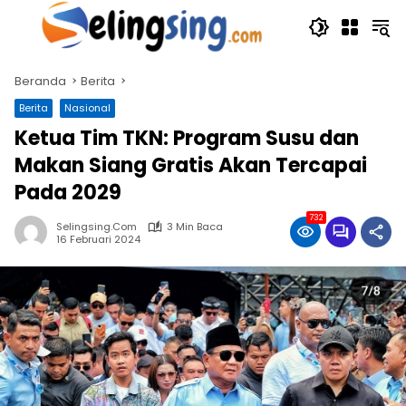
Langsung
ke
konten
Beranda
Berita
Berita
Nasional
Ketua Tim TKN: Program Susu dan
Makan Siang Gratis Akan Tercapai
Pada 2029
732
Selingsing.com
3 Min Baca
16 Februari 2024