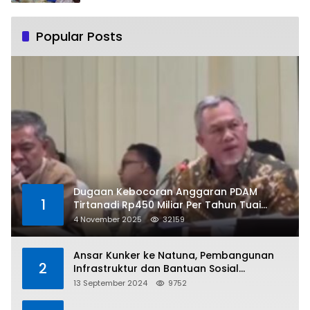
Popular Posts
Dugaan Kebocoran Anggaran PDAM
1
Tirtanadi Rp450 Miliar Per Tahun Tuai
Kritikan
4 November 2025
32159
Ansar Kunker ke Natuna, Pembangunan
2
Infrastruktur dan Bantuan Sosial
Direalisasikan Hingga Pulau Tiga
13 September 2024
9752