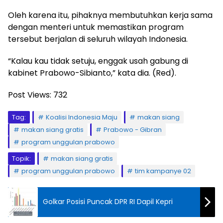
Oleh karena itu, pihaknya membutuhkan kerja sama
dengan menteri untuk memastikan program
tersebut berjalan di seluruh wilayah Indonesia.
“Kalau kau tidak setuju, enggak usah gabung di
kabinet Prabowo-Sibianto,” kata dia. (Red).
Post Views:
732
Tag:
Koalisi Indonesia Maju
makan siang
makan siang gratis
Prabowo - Gibran
program unggulan prabowo
Topik:
makan siang gratis
program unggulan prabowo
tim kampanye 02
Golkar Posisi Puncak DPR RI Dapil Kepri