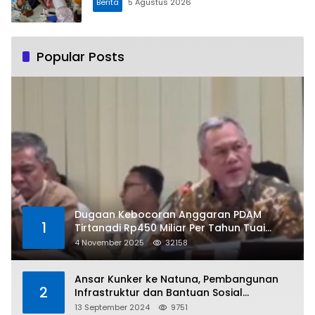
Berita
5 Agustus 2026
Popular Posts
Dugaan Kebocoran Anggaran PDAM
1
Tirtanadi Rp450 Miliar Per Tahun Tuai
Kritikan
4 November 2025
32158
Ansar Kunker ke Natuna, Pembangunan
2
Infrastruktur dan Bantuan Sosial
Direalisasikan Hingga Pulau Tiga
13 September 2024
9751