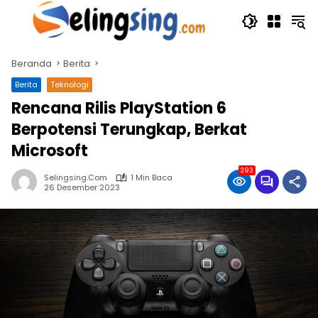
Langsung
ke
konten
Beranda
Berita
Berita
Teknologi
Rencana Rilis PlayStation 6
Berpotensi Terungkap, Berkat
Microsoft
293
Selingsing.com
1 Min Baca
26 Desember 2023