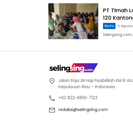
PT Timah L
120 Kanton
Berita
5 Agust
Selingsing.com,
Jalan Raja Ali Haji Fisabilillah KM 8 
Kepulauan Riau - Indonesia
+62 822-6819-7123
redaksi@selingsing.com