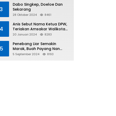
Tiga
Dabo Singkep, Doeloe Dan
3
Sekarang
28 Oktober 2024
8461
Anis Sebut Nama Ketua DPW,
4
Teriakan Amsakar Walikota
Batam Menggema
20 Januari 2024
8283
Penebang Liar Semakin
5
Marak, Buah Payang Nan
Langka Pun Jadi Targetnya
5 September 2024
8193