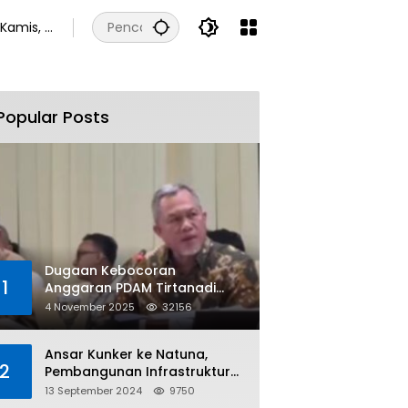
Kamis, 6
Agustus
2026
Popular Posts
Dugaan Kebocoran
1
Anggaran PDAM Tirtanadi
Rp450 Miliar Per Tahun Tuai
4 November 2025
32156
Kritikan
Ansar Kunker ke Natuna,
2
Pembangunan Infrastruktur
dan Bantuan Sosial
13 September 2024
9750
Direalisasikan Hingga Pulau