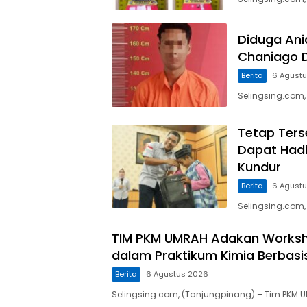
Diduga Ani
Chaniago 
Berita
6 Agust
Selingsing.com
Tetap Ters
Dapat Hadi
Kundur
Berita
6 Agust
Selingsing.com,
TIM PKM UMRAH Adakan Worksho
dalam Praktikum Kimia Berbasi
Berita
6 Agustus 2026
Selingsing.com, (Tanjungpinang) – Tim PKM 