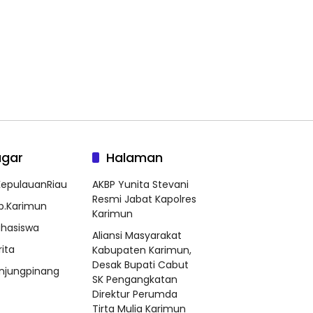
agar
Halaman
epulauanRiau
AKBP Yunita Stevani
Resmi Jabat Kapolres
b.Karimun
Karimun
hasiswa
Aliansi Masyarakat
rita
Kabupaten Karimun,
Desak Bupati Cabut
njungpinang
SK Pengangkatan
Direktur Perumda
Tirta Mulia Karimun