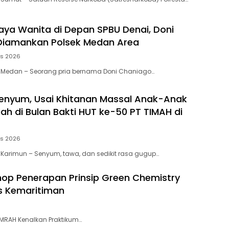
aya Wanita di Depan SPBU Denai, Doni
Diamankan Polsek Medan Area
us 2026
, Medan – Seorang pria bernama Doni Chaniago…
enyum, Usai Khitanan Massal Anak-Anak
ah di Bulan Bakti HUT ke-50 PT TIMAH di
us 2026
 Karimun – Senyum, tawa, dan sedikit rasa gugup…
p Penerapan Prinsip Green Chemistry
s Kemaritiman
UMRAH Kenalkan Praktikum…