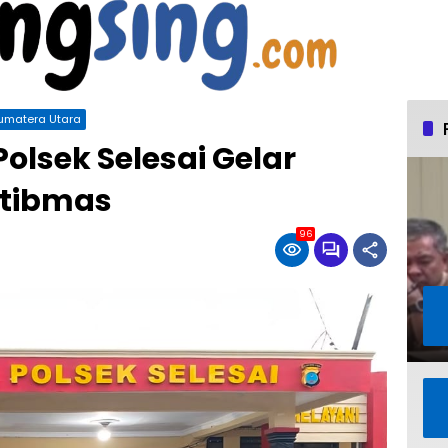
umatera Utara
olsek Selesai Gelar
tibmas
96