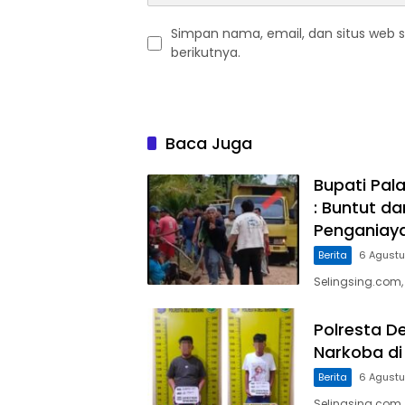
Simpan nama, email, dan situs web 
berikutnya.
Baca Juga
Bupati Pal
: Buntut d
Penganiaya
Berita
6 Agust
Selingsing.com,
Polresta D
Narkoba di
Berita
6 Agust
Selingsing.com,