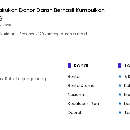
akukan Donor Darah Berhasil Kumpulkan
g
us 2026
 Karimun – Sebanyak 120 kantong darah berhasil…
Kanal
T
Berita
#K
Atas, Kota Tanjungpinang,
Berita Utama
Ka
Nasional
Ma
Kepulauan Riau
be
Daerah
Ta