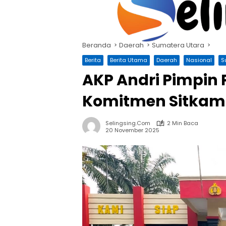
Langsung
ke
konten
Beranda
Daerah
Sumatera Utara
Berita
Berita Utama
Daerah
Nasional
S
AKP Andri Pimpin P
Komitmen Sitkam
Selingsing.com
2 Min Baca
20 November 2025