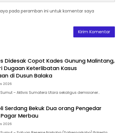
saya pada peramban ini untuk komentar saya
as Didesak Copot Kades Gunung Malintang,
ari Dugaan Keterlibatan Kasus
an di Dusun Balaka
us 2026
 Sumut – Aktivis Sumatera Utara sekaligus demisioner…
eli Serdang Bekuk Dua orang Pengedar
 Pagar Merbau
us 2026
 Sumut – Satuan Reserse Narkoba (Satresnarkoba) Polresta…