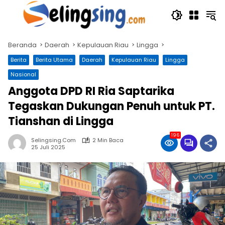
Langsung
ke
konten
Beranda
Daerah
Kepulauan Riau
Lingga
Berita
Berita Utama
Daerah
Kepulauan Riau
Lingga
Nasional
Anggota DPD RI Ria Saptarika
Tegaskan Dukungan Penuh untuk PT.
Tianshan di Lingga
196
Selingsing.com
2 Min Baca
25 Juli 2025