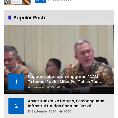
Popular Posts
Dugaan Kebocoran Anggaran PDAM
1
Tirtanadi Rp450 Miliar Per Tahun Tuai
Kritikan
4 November 2025
32156
Ansar Kunker ke Natuna, Pembangunan
2
Infrastruktur dan Bantuan Sosial
Direalisasikan Hingga Pulau Tiga
13 September 2024
9750