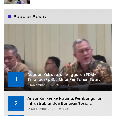
Popular Posts
Dugaan Kebocoran Anggaran PDAM
1
Tirtanadi Rp450 Miliar Per Tahun Tuai
Kritikan
4 November 2025
32158
Ansar Kunker ke Natuna, Pembangunan
2
Infrastruktur dan Bantuan Sosial
Direalisasikan Hingga Pulau Tiga
13 September 2024
9751