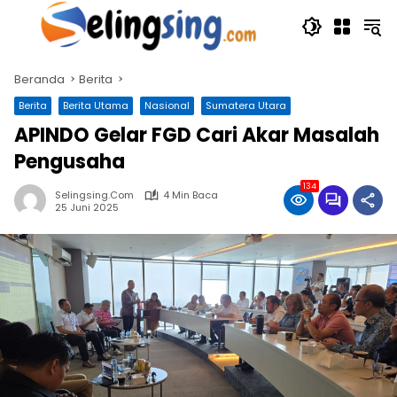
Langsung
ke
konten
Beranda
Berita
Berita
Berita Utama
Nasional
Sumatera Utara
APINDO Gelar FGD Cari Akar Masalah
Pengusaha
134
Selingsing.com
4 Min Baca
25 Juni 2025