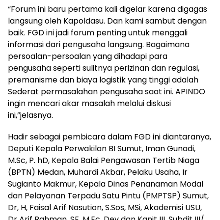
“Forum ini baru pertama kali digelar karena digagas
langsung oleh Kapoldasu. Dan kami sambut dengan
baik. FGD ini jadi forum penting untuk menggali
informasi dari pengusaha langsung. Bagaimana
persoalan-persoalan yang dihadapi para
pengusaha seperti sulitnya perizinan dan regulasi,
premanisme dan biaya logistik yang tinggi adalah
Sederat permasalahan pengusaha saat ini. APINDO
ingin mencari akar masalah melalui diskusi
ini,”jelasnya.
Hadir sebagai pembicara dalam FGD ini diantaranya,
Deputi Kepala Perwakilan BI Sumut, Iman Gunadi,
M.Sc, P. hD, Kepala Balai Pengawasan Tertib Niaga
(BPTN) Medan, Muhardi Akbar, Pelaku Usaha, Ir
Sugianto Makmur, Kepala Dinas Penanaman Modal
dan Pelayanan Terpadu Satu Pintu (PMPTSP) Sumut,
Dr, H, Faisal Arif Nasution, S.Sos, MSi, Akademisi USU,
Dr Arif Rahman, SE, M.Ec, Dev dan Kanit III, Subdit III/