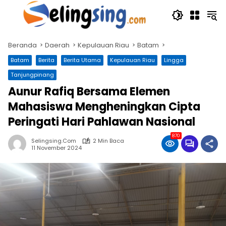
Langsung
ke
konten
Beranda
Daerah
Kepulauan Riau
Batam
Batam
Berita
Berita Utama
Kepulauan Riau
Lingga
Tanjungpinang
Aunur Rafiq Bersama Elemen
Mahasiswa Mengheningkan Cipta
Peringati Hari Pahlawan Nasional
870
Selingsing.com
2 Min Baca
11 November 2024