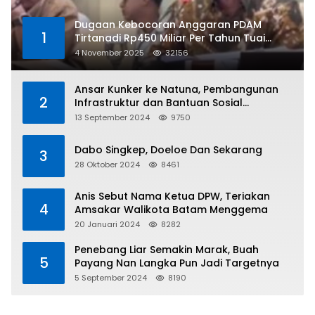
Dugaan Kebocoran Anggaran PDAM
1
Tirtanadi Rp450 Miliar Per Tahun Tuai
Kritikan
4 November 2025
32156
Ansar Kunker ke Natuna, Pembangunan
2
Infrastruktur dan Bantuan Sosial
Direalisasikan Hingga Pulau Tiga
13 September 2024
9750
Dabo Singkep, Doeloe Dan Sekarang
3
28 Oktober 2024
8461
Anis Sebut Nama Ketua DPW, Teriakan
4
Amsakar Walikota Batam Menggema
20 Januari 2024
8282
Penebang Liar Semakin Marak, Buah
5
Payang Nan Langka Pun Jadi Targetnya
5 September 2024
8190