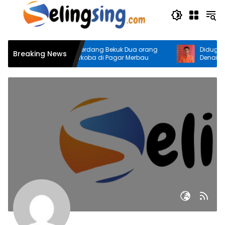
Langsung
ke
konten
Polresta Deli Serdang Bekuk Dua orang
Diduga Ania
Breaking News
Pengedar Narkoba di Pagar Merbau
Denai, Doni 
Medan Area