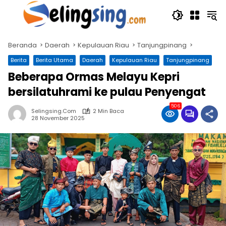
Langsung
ke
konten
Beranda
Daerah
Kepulauan Riau
Tanjungpinang
Berita
Berita Utama
Daerah
Kepulauan Riau
Tanjungpinang
Beberapa Ormas Melayu Kepri
bersilatuhrami ke pulau Penyengat
506
Selingsing.com
2 Min Baca
28 November 2025