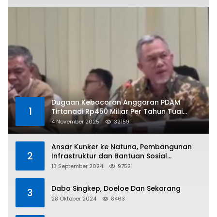
Dugaan Kebocoran Anggaran PDAM
1
Tirtanadi Rp450 Miliar Per Tahun Tuai
Kritikan
4 November 2025
32159
Ansar Kunker ke Natuna, Pembangunan
2
Infrastruktur dan Bantuan Sosial
Direalisasikan Hingga Pulau Tiga
13 September 2024
9752
Dabo Singkep, Doeloe Dan Sekarang
3
28 Oktober 2024
8463