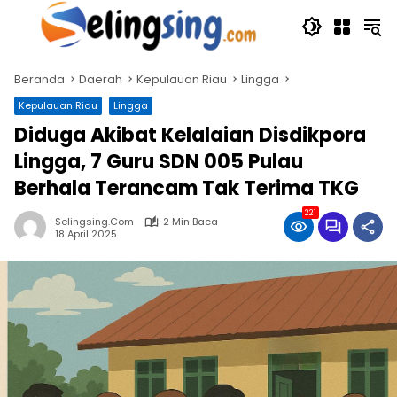
Langsung
ke
konten
Beranda
Daerah
Kepulauan Riau
Lingga
Kepulauan Riau
Lingga
Diduga Akibat Kelalaian Disdikpora
Lingga, 7 Guru SDN 005 Pulau
Berhala Terancam Tak Terima TKG
221
Selingsing.com
2 Min Baca
18 April 2025