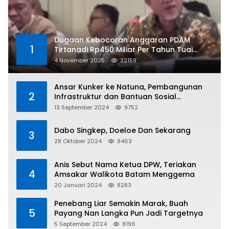
Dugaan Kebocoran Anggaran PDAM
1
Tirtanadi Rp450 Miliar Per Tahun Tuai
Kritikan
4 November 2025
32159
Ansar Kunker ke Natuna, Pembangunan
2
Infrastruktur dan Bantuan Sosial
Direalisasikan Hingga Pulau Tiga
13 September 2024
9752
Dabo Singkep, Doeloe Dan Sekarang
3
28 Oktober 2024
8463
Anis Sebut Nama Ketua DPW, Teriakan
4
Amsakar Walikota Batam Menggema
20 Januari 2024
8283
Penebang Liar Semakin Marak, Buah
5
Payang Nan Langka Pun Jadi Targetnya
5 September 2024
8196