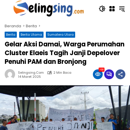
Langsung
ke
konten
Beranda
Berita
Berita
Berita Utama
Sumatera Utara
Gelar Aksi Damai, Warga Perumahan
Cluster Elaeis Tagih Janji Depelover
Penuhi PAM dan Bronjong
168
Selingsing.com
2 Min Baca
14 Maret 2025