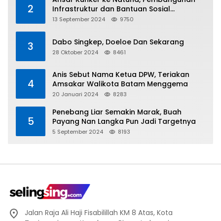
2
Infrastruktur dan Bantuan Sosial
Direalisasikan Hingga Pulau Tiga
13 September 2024
9750
Dabo Singkep, Doeloe Dan Sekarang
3
28 Oktober 2024
8461
Anis Sebut Nama Ketua DPW, Teriakan
4
Amsakar Walikota Batam Menggema
20 Januari 2024
8283
Penebang Liar Semakin Marak, Buah
5
Payang Nan Langka Pun Jadi Targetnya
5 September 2024
8193
Jalan Raja Ali Haji Fisabilillah KM 8 Atas, Kota