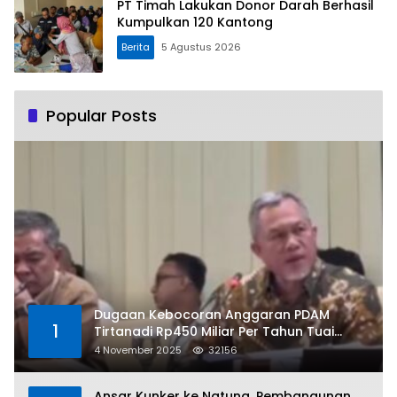
PT Timah Lakukan Donor Darah Berhasil
Kumpulkan 120 Kantong
Berita
5 Agustus 2026
Popular Posts
Dugaan Kebocoran Anggaran PDAM
1
Tirtanadi Rp450 Miliar Per Tahun Tuai
Kritikan
4 November 2025
32156
Ansar Kunker ke Natuna, Pembangunan