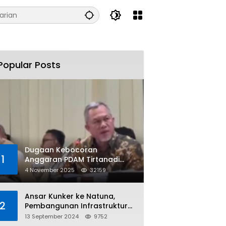
Popular Posts
Dugaan Kebocoran
1
Anggaran PDAM Tirtanadi
Rp450 Miliar Per Tahun Tuai
4 November 2025
32159
Kritikan
Ansar Kunker ke Natuna,
2
Pembangunan Infrastruktur
dan Bantuan Sosial
13 September 2024
9752
Direalisasikan Hingga Pulau