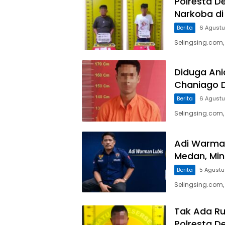
Polresta D
Narkoba di
Berita
6 Agust
Selingsing.com,
Diduga Ani
Chaniago 
Berita
6 Agust
Selingsing.com
Adi Warman
Medan, Mint
Berita
5 Agust
Selingsing.com
Tak Ada Ru
Polresta D