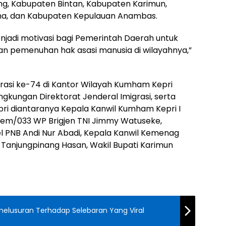
ng, Kabupaten Bintan, Kabupaten Karimun,
na, dan Kabupaten Kepulauan Anambas.
njadi motivasi bagi Pemerintah Daerah untuk
an pemenuhan hak asasi manusia di wilayahnya,”
grasi ke-74 di Kantor Wilayah Kumham Kepri
lingkungan Direktorat Jenderal Imigrasi, serta
epri diantaranya Kepala Kanwil Kumham Kepri I
em/033 WP Brigjen TNI Jimmy Watuseke,
l PNB Andi Nur Abadi, Kepala Kanwil Kemenag
 Tanjungpinang Hasan, Wakil Bupati Karimun
nelusuran Terhadap Selebaran Yang Viral