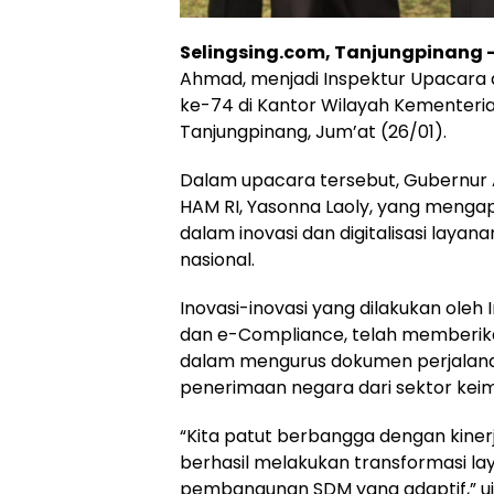
Selingsing.com, Tanjungpinang 
Ahmad, menjadi Inspektur Upacara d
ke-74 di Kantor Wilayah Kementer
Tanjungpinang, Jum’at (26/01).
Dalam upacara tersebut, Gubernur
HAM RI, Yasonna Laoly, yang mengap
dalam inovasi dan digitalisasi laya
nasional.
Inovasi-inovasi yang dilakukan oleh 
dan e-Compliance, telah memberi
dalam mengurus dokumen perjalanan 
penerimaan negara dari sektor keim
“Kita patut berbangga dengan kinerj
berhasil melakukan transformasi lay
pembangunan SDM yang adaptif,” uj