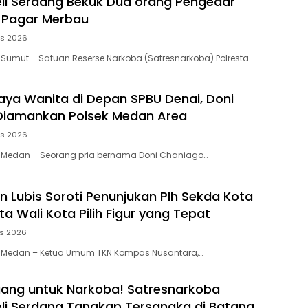
eli Serdang Bekuk Dua orang Pengedar
 Pagar Merbau
us 2026
 Sumut – Satuan Reserse Narkoba (Satresnarkoba) Polresta…
aya Wanita di Depan SPBU Denai, Doni
Diamankan Polsek Medan Area
us 2026
, Medan – Seorang pria bernama Doni Chaniago…
 Lubis Soroti Penunjukan Plh Sekda Kota
a Wali Kota Pilih Figur yang Tepat
us 2026
, Medan – Ketua Umum TKN Kompas Nusantara,…
ang untuk Narkoba! Satresnarkoba
eli Serdang Tangkap Tersangka di Batang