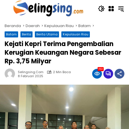
Langsung
ke
konten
Beranda
Daerah
Kepulauan Riau
Batam
Batam
Berita
Berita Utama
Kepulauan Riau
Kejati Kepri Terima Pengembalian
Kerugian Keuangan Negara Sebesar
Rp. 3,75 Milyar
153
Selingsing.com
2 Min Baca
8 Februari 2025