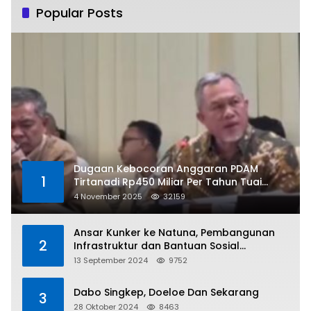
Popular Posts
Dugaan Kebocoran Anggaran PDAM
1
Tirtanadi Rp450 Miliar Per Tahun Tuai
Kritikan
4 November 2025
32159
Ansar Kunker ke Natuna, Pembangunan
2
Infrastruktur dan Bantuan Sosial
Direalisasikan Hingga Pulau Tiga
13 September 2024
9752
Dabo Singkep, Doeloe Dan Sekarang
3
28 Oktober 2024
8463