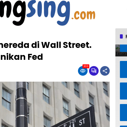
reda di Wall Street.
anikan Fed
303