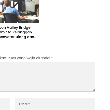
icon Valley Bridge
eminta Pelanggan
menyetor ulang dana
kan.
Ruas yang wajib ditandai
*