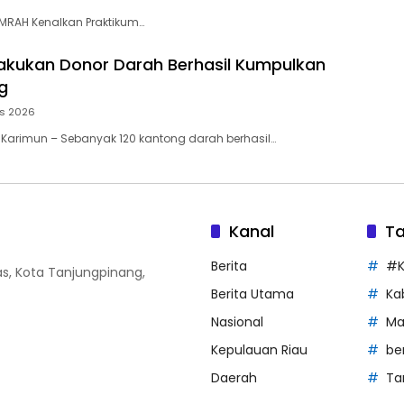
UMRAH Kenalkan Praktikum…
akukan Donor Darah Berhasil Kumpulkan
g
us 2026
 Karimun – Sebanyak 120 kantong darah berhasil…
Kanal
T
Berita
#K
Atas, Kota Tanjungpinang,
Berita Utama
Ka
Nasional
Ma
Kepulauan Riau
be
Daerah
Ta