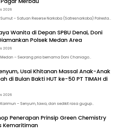
 Pagar Merbau
us 2026
 Sumut – Satuan Reserse Narkoba (Satresnarkoba) Polresta…
aya Wanita di Depan SPBU Denai, Doni
Diamankan Polsek Medan Area
us 2026
, Medan – Seorang pria bernama Doni Chaniago…
enyum, Usai Khitanan Massal Anak-Anak
ah di Bulan Bakti HUT ke-50 PT TIMAH di
us 2026
 Karimun – Senyum, tawa, dan sedikit rasa gugup…
p Penerapan Prinsip Green Chemistry
s Kemaritiman