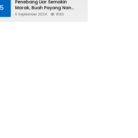
Penebang Liar Semakin
5
Marak, Buah Payang Nan
Langka Pun Jadi Targetnya
5 September 2024
8193