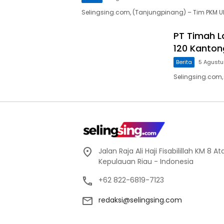
Selingsing.com, (Tanjungpinang) – Tim PKM 
PT Timah L
120 Kanton
Berita
5 Agust
Selingsing.com,
Jalan Raja Ali Haji Fisabilillah KM 8 
Kepulauan Riau - Indonesia
+62 822-6819-7123
redaksi@selingsing.com