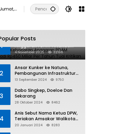
Jumat,
7
Agustus
2026
Popular Posts
Dugaan Kebocoran
1
Anggaran PDAM Tirtanadi
Rp450 Miliar Per Tahun Tuai
4 November 2025
32156
Kritikan
Ansar Kunker ke Natuna,
2
Pembangunan Infrastruktur
dan Bantuan Sosial
13 September 2024
9750
Direalisasikan Hingga Pulau
Tiga
Dabo Singkep, Doeloe Dan
3
Sekarang
28 Oktober 2024
8462
Anis Sebut Nama Ketua DPW,
4
Teriakan Amsakar Walikota
Batam Menggema
20 Januari 2024
8283