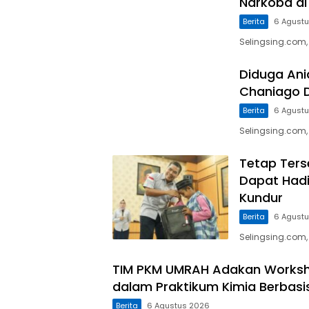
Narkoba di
Berita
6 Agust
Selingsing.com,
Diduga Ani
Chaniago 
Berita
6 Agust
Selingsing.com
Tetap Ters
Dapat Hadi
Kundur
Berita
6 Agust
Selingsing.com,
TIM PKM UMRAH Adakan Worksho
dalam Praktikum Kimia Berbasi
Berita
6 Agustus 2026