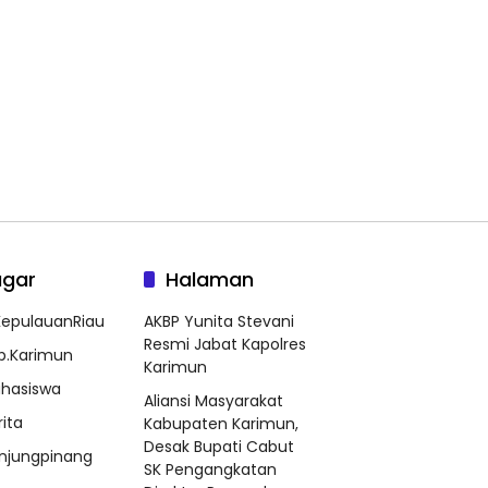
agar
Halaman
epulauanRiau
AKBP Yunita Stevani
Resmi Jabat Kapolres
b.Karimun
Karimun
hasiswa
Aliansi Masyarakat
rita
Kabupaten Karimun,
Desak Bupati Cabut
njungpinang
SK Pengangkatan