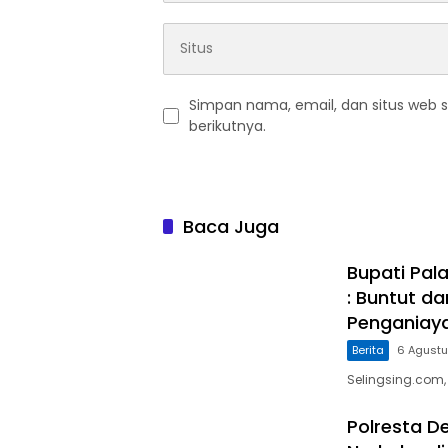
Simpan nama, email, dan situs web 
berikutnya.
Baca Juga
Bupati Pal
: Buntut d
Penganiaya
Berita
6 Agust
Selingsing.com,
Polresta D