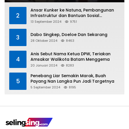
Ansar Kunker ke Natuna, Pembangunan
2
Infrastruktur dan Bantuan Sosial
Direalisasikan Hingga Pulau Tiga
13 September 2024
9751
Dabo Singkep, Doeloe Dan Sekarang
3
28 Oktober 2024
8463
Anis Sebut Nama Ketua DPW, Teriakan
4
Amsakar Walikota Batam Menggema
20 Januari 2024
8283
Penebang Liar Semakin Marak, Buah
5
Payang Nan Langka Pun Jadi Targetnya
5 September 2024
8195