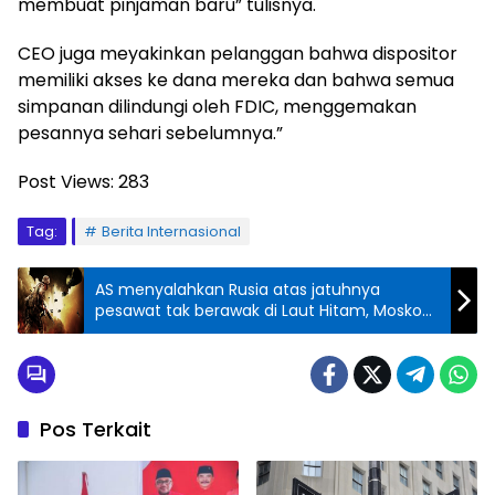
membuat pinjaman baru” tulisnya.
CEO juga meyakinkan pelanggan bahwa dispositor
memiliki akses ke dana mereka dan bahwa semua
simpanan dilindungi oleh FDIC, menggemakan
pesannya sehari sebelumnya.”
Post Views:
283
Tag:
Berita Internasional
AS menyalahkan Rusia atas jatuhnya
pesawat tak berawak di Laut Hitam, Moskow
menyangkal
Pos Terkait