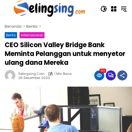
Langsung
ke
konten
Beranda
Berita
Berita
Internasional
CEO Silicon Valley Bridge Bank
Meminta Pelanggan untuk menyetor
ulang dana Mereka
283
Selingsing.com
1 Min Baca
26 Desember 2023