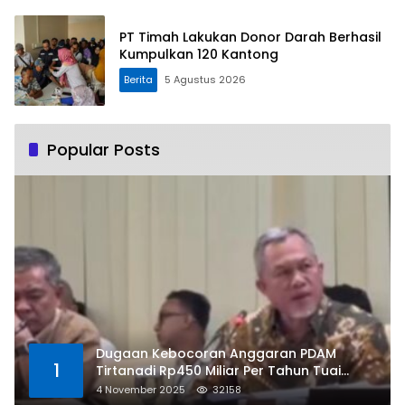
PT Timah Lakukan Donor Darah Berhasil
Kumpulkan 120 Kantong
Berita
5 Agustus 2026
Popular Posts
Dugaan Kebocoran Anggaran PDAM
1
Tirtanadi Rp450 Miliar Per Tahun Tuai
Kritikan
4 November 2025
32158