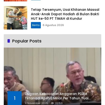
Tetap Tersenyum, Usai Khitanan Massal
Anak-Anak Dapat Hadiah di Bulan Bakti
HUT ke-50 PT TIMAH di Kundur
Berita
6 Agustus 2026
Popular Posts
Dugaan Kebocoran Anggaran PDAM
1
Tirtanadi Rp450 Miliar Per Tahun Tuai
Kritikan
4 November 2025
32159