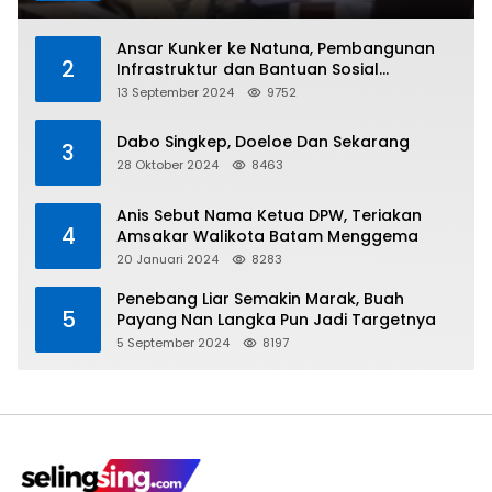
Ansar Kunker ke Natuna, Pembangunan
2
Infrastruktur dan Bantuan Sosial
Direalisasikan Hingga Pulau Tiga
13 September 2024
9752
Dabo Singkep, Doeloe Dan Sekarang
3
28 Oktober 2024
8463
Anis Sebut Nama Ketua DPW, Teriakan
4
Amsakar Walikota Batam Menggema
20 Januari 2024
8283
Penebang Liar Semakin Marak, Buah
5
Payang Nan Langka Pun Jadi Targetnya
5 September 2024
8197