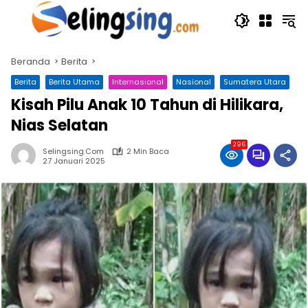
Langsung
ke
konten
Beranda
Berita
Berita
Berita Utama
Internasional
Nasional
Sumatera Utara
Kisah Pilu Anak 10 Tahun di Hilikara,
Nias Selatan
296
Selingsing.com
2 Min Baca
27 Januari 2025