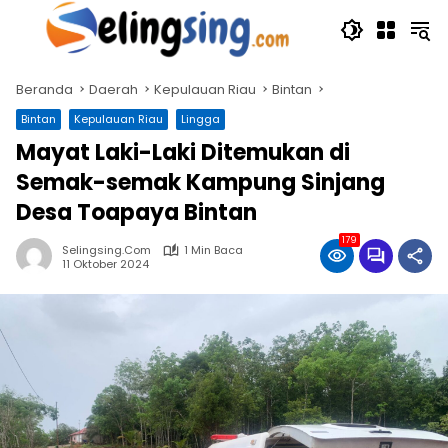
Langsung
ke
konten
Beranda
Daerah
Kepulauan Riau
Bintan
Bintan
Kepulauan Riau
Lingga
Mayat Laki-Laki Ditemukan di
Semak-semak Kampung Sinjang
Desa Toapaya Bintan
179
Selingsing.com
1 Min Baca
11 Oktober 2024