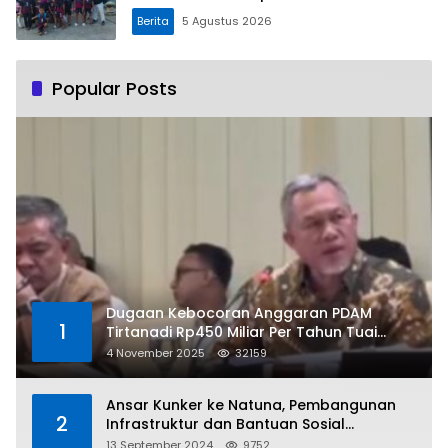
Berita
5 Agustus 2026
Popular Posts
Dugaan Kebocoran Anggaran PDAM
1
Tirtanadi Rp450 Miliar Per Tahun Tuai
Kritikan
4 November 2025
32159
Ansar Kunker ke Natuna, Pembangunan
2
Infrastruktur dan Bantuan Sosial
Direalisasikan Hingga Pulau Tiga
13 September 2024
9752