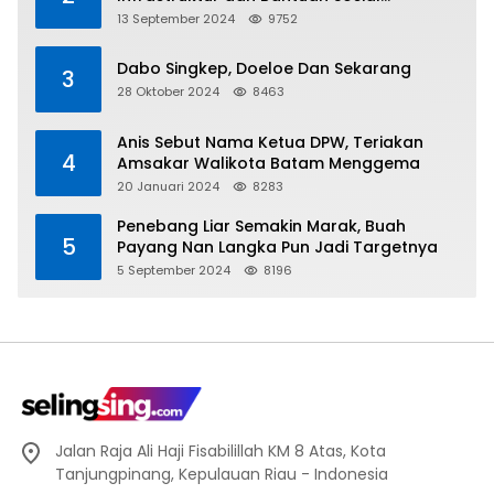
Direalisasikan Hingga Pulau Tiga
13 September 2024
9752
Dabo Singkep, Doeloe Dan Sekarang
3
28 Oktober 2024
8463
Anis Sebut Nama Ketua DPW, Teriakan
4
Amsakar Walikota Batam Menggema
20 Januari 2024
8283
Penebang Liar Semakin Marak, Buah
5
Payang Nan Langka Pun Jadi Targetnya
5 September 2024
8196
Jalan Raja Ali Haji Fisabilillah KM 8 Atas, Kota
Tanjungpinang, Kepulauan Riau - Indonesia