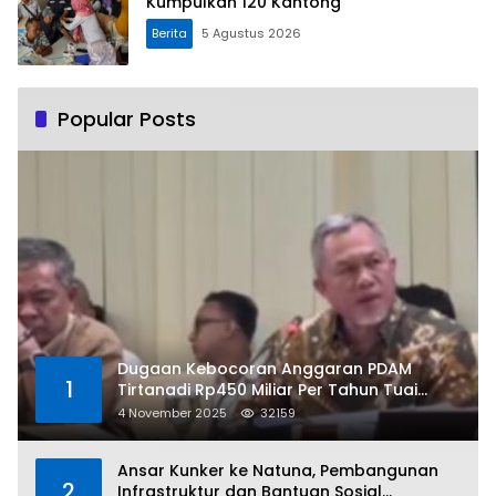
Kumpulkan 120 Kantong
Berita
5 Agustus 2026
Popular Posts
Dugaan Kebocoran Anggaran PDAM
1
Tirtanadi Rp450 Miliar Per Tahun Tuai
Kritikan
4 November 2025
32159
Ansar Kunker ke Natuna, Pembangunan
2
Infrastruktur dan Bantuan Sosial