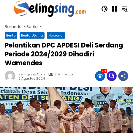
Langsung
ke
konten
Beranda
Berita
Berita
Berita Utama
Nasional
Pelantikan DPC APDESI Deli Serdang
Periode 2024/2029 Dihadiri
Wamendes
261
Selingsing.com
2 Min Baca
8 Agustus 2024