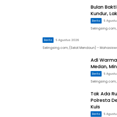
Bulan Bakt
Kundur, La
Berita
5 Agust
Selingsing.com,
Berita
5 Agustus 2026
Selingsing.com, (Selat Mendaun) – Mahasiswa
Adi Warman
Medan, Mint
Berita
5 Agust
Selingsing.com
Tak Ada Ru
Polresta D
Kuis
Berita
5 Agust