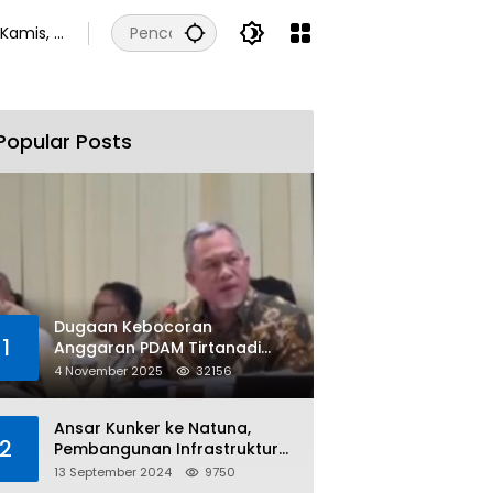
Kamis, 6
Agustus
2026
Popular Posts
Dugaan Kebocoran
1
Anggaran PDAM Tirtanadi
Rp450 Miliar Per Tahun Tuai
4 November 2025
32156
Kritikan
Ansar Kunker ke Natuna,
2
Pembangunan Infrastruktur
dan Bantuan Sosial
13 September 2024
9750
Direalisasikan Hingga Pulau