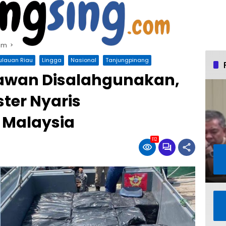
am
ulauan Riau
Lingga
Nasional
Tanjungpinang
Rawan Disalahgunakan,
ster Nyaris
 Malaysia
112