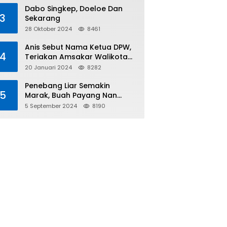
Tiga
Dabo Singkep, Doeloe Dan
3
Sekarang
28 Oktober 2024
8461
Anis Sebut Nama Ketua DPW,
4
Teriakan Amsakar Walikota
Batam Menggema
20 Januari 2024
8282
Penebang Liar Semakin
5
Marak, Buah Payang Nan
Langka Pun Jadi Targetnya
5 September 2024
8190