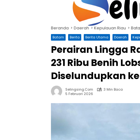
Langsung
ke
konten
Beranda
Daerah
Kepulauan Riau
Bat
Batam
Berita
Berita Utama
Daerah
Kep
Perairan Lingga 
231 Ribu Benih Lob
Diselundupkan ke
Selingsing.com
3 Min Baca
5 Februari 2026