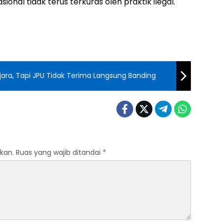
ional tidak terus terkuras oleh praktik ilegal.
jara, Tapi JPU Tidak Terima Langsung Banding
kan.
Ruas yang wajib ditandai
*