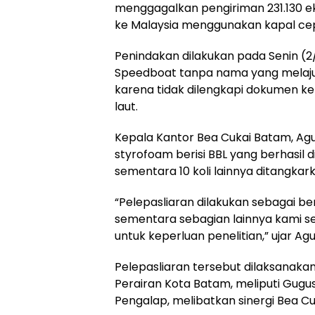
menggagalkan pengiriman 231.130 e
ke Malaysia menggunakan kapal cep
Penindakan dilakukan pada Senin (2/2
Speedboat tanpa nama yang melaju
karena tidak dilengkapi dokumen k
laut.
Kepala Kantor Bea Cukai Batam, Agu
styrofoam berisi BBL yang berhasil di
sementara 10 koli lainnya ditangkar
“Pelepasliaran dilakukan sebagai b
sementara sebagian lainnya kami se
untuk keperluan penelitian,” ujar Ag
Pelepasliaran tersebut dilaksanaka
Perairan Kota Batam, meliputi Gugu
Pengalap, melibatkan sinergi Bea C