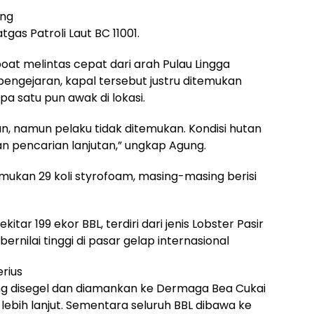
ang
atgas Patroli Laut BC 11001.
at melintas cepat dari arah Pulau Lingga
pengejaran, kapal tersebut justru ditemukan
a satu pun awak di lokasi.
n, namun pelaku tidak ditemukan. Kondisi hutan
n pencarian lanjutan,” ungkap Agung.
ukan 29 koli styrofoam, masing-masing berisi
ar 199 ekor BBL, terdiri dari jenis Lobster Pasir
ernilai tinggi di pasar gelap internasional
rius
g disegel dan diamankan ke Dermaga Bea Cukai
ebih lanjut. Sementara seluruh BBL dibawa ke