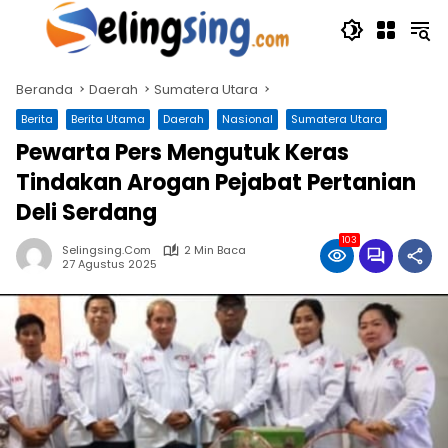
Langsung
ke
konten
Beranda
Daerah
Sumatera Utara
Berita
Berita Utama
Daerah
Nasional
Sumatera Utara
Pewarta Pers Mengutuk Keras
Tindakan Arogan Pejabat Pertanian
Deli Serdang
103
Selingsing.com
2 Min Baca
27 Agustus 2025