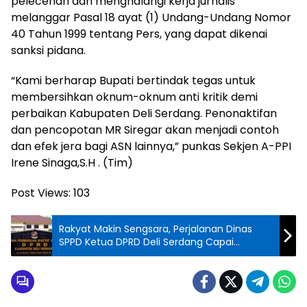
pelecehan dan menghalangi kerja jurnalis
melanggar Pasal 18 ayat (1) Undang-Undang Nomor
40 Tahun 1999 tentang Pers, yang dapat dikenai
sanksi pidana.
“Kami berharap Bupati bertindak tegas untuk
membersihkan oknum-oknum anti kritik demi
perbaikan Kabupaten Deli Serdang. Penonaktifan
dan pencopotan MR Siregar akan menjadi contoh
dan efek jera bagi ASN lainnya,” punkas Sekjen A-PPI
Irene Sinaga,S.H . (Tim)
Post Views:
103
Rakyat Makin Sengsara, Perjalanan Dinas
SPPD Ketua DPRD Deli Serdang Capai
Milyaran Rupiah