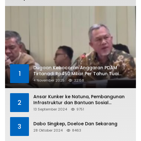
Dugaan Kebocoran Anggaran PDAM
1
Tirtanadi Rp450 Miliar Per Tahun Tuai
Kritikan
4 November 2025
32158
Ansar Kunker ke Natuna, Pembangunan
2
Infrastruktur dan Bantuan Sosial
Direalisasikan Hingga Pulau Tiga
13 September 2024
9751
Dabo Singkep, Doeloe Dan Sekarang
3
28 Oktober 2024
8463