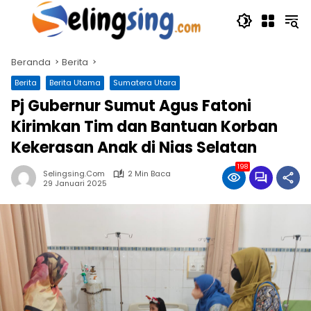
Langsung
ke
konten
Beranda
Berita
Berita
Berita Utama
Sumatera Utara
Pj Gubernur Sumut Agus Fatoni
Kirimkan Tim dan Bantuan Korban
Kekerasan Anak di Nias Selatan
198
Selingsing.com
2 Min Baca
29 Januari 2025