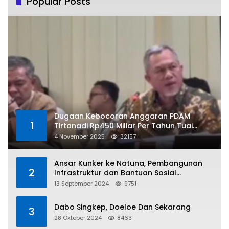
Popular Posts
Dugaan Kebocoran Anggaran PDAM
1
Tirtanadi Rp450 Miliar Per Tahun Tuai
Kritikan
4 November 2025
32157
Ansar Kunker ke Natuna, Pembangunan
2
Infrastruktur dan Bantuan Sosial
Direalisasikan Hingga Pulau Tiga
13 September 2024
9751
Dabo Singkep, Doeloe Dan Sekarang
3
28 Oktober 2024
8463