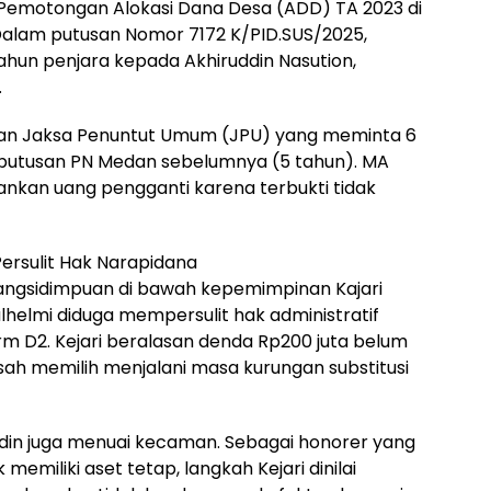
i Pemotongan Alokasi Dana Desa (ADD) TA 2023 di
alam putusan Nomor 7172 K/PID.SUS/2025,
ahun penjara kepada Akhiruddin Nasution,
.
ntutan Jaksa Penuntut Umum (JPU) yang meminta 6
 putusan PN Medan sebelumnya (5 tahun). MA
nkan uang pengganti karena terbukti tidak
Persulit Hak Narapidana
adangsidimpuan di bawah kepemimpinan Kajari
lhelmi diduga mempersulit hak administratif
m D2. Kejari beralasan denda Rp200 juta belum
sah memilih menjalani masa kurungan substitusi
ddin juga menuai kecaman. Sebagai honorer yang
memiliki aset tetap, langkah Kejari dinilai