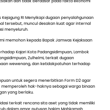
aksakan dan tidak berdasar pada fakta ekonomi
s Kejagung RI Menyikapi dugaan penyalahgunaan
al tersebut, muncul desakan kuat agar internal
asi menyeluruh.
, kami memohon kepada Bapak Jamwas Kejaksaan
terhadap Kajari Kota Padangsidimpuan, Lambok
dangsidimpuan, Zulhelmi, terkait dugaan
unaan wewenang, dan ketidakpatuhan terhadap
mpuan untuk segera menerbitkan Form D2 agar
at memperoleh hak-haknya sebagai warga binaan
an yang berlaku.
asi terkait rencana sita aset yang tidak memiliki
ktub dalam amar putusan hakim Mahkamah