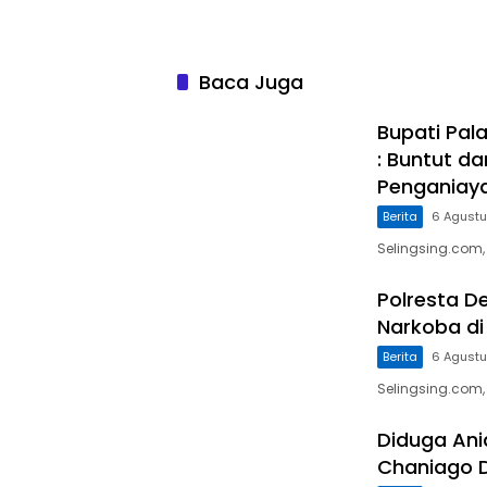
Baca Juga
Bupati Pal
: Buntut d
Penganiaya
Berita
6 Agust
Selingsing.com,
Polresta D
Narkoba di
Berita
6 Agust
Selingsing.com,
Diduga Ani
Chaniago 