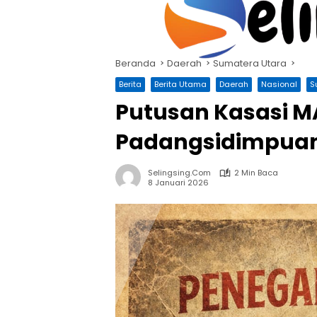
Langsung
ke
konten
Beranda
Daerah
Sumatera Utara
Berita
Berita Utama
Daerah
Nasional
S
Putusan Kasasi M
Padangsidimpuan 
Selingsing.com
2 Min Baca
8 Januari 2026