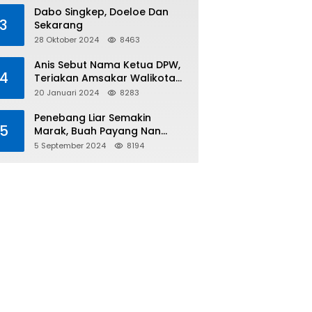
Tiga
Dabo Singkep, Doeloe Dan
3
Sekarang
28 Oktober 2024
8463
Anis Sebut Nama Ketua DPW,
4
Teriakan Amsakar Walikota
Batam Menggema
20 Januari 2024
8283
Penebang Liar Semakin
5
Marak, Buah Payang Nan
Langka Pun Jadi Targetnya
5 September 2024
8194