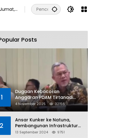
Jumat,
7
Agustus
2026
Popular Posts
Dugaan Kebocoran
1
Anggaran PDAM Tirtanadi
Rp450 Miliar Per Tahun Tuai
4 November 2025
32156
Kritikan
Ansar Kunker ke Natuna,
2
Pembangunan Infrastruktur
dan Bantuan Sosial
13 September 2024
9751
Direalisasikan Hingga Pulau