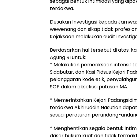
sebagai bentuk intimidasi yang dip
terdakwa.
Desakan Investigasi kepada Jamwa
wewenang dan sikap tidak profesion
Kejaksaan melakukan audit investig
Berdasarkan hal tersebut di atas
Agung RI untuk:
* Melakukan pemeriksaan intensif 
Sidabutar, dan Kasi Pidsus Kejari Pa
pelanggaran kode etik, penyalahg
SOP dalam eksekusi putusan MA.
* Memerintahkan Kejari Padangsidi
terdakwa Akhiruddin Nasution dap
sesuai peraturan perundang-undang
* Menghentikan segala bentuk intimid
dasar hukum kuat dan tidak terma