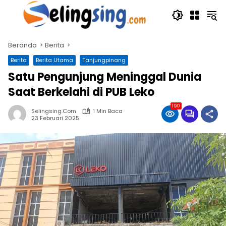
Langsung
ke
konten
Beranda
Berita
Berita
Berita Utama
Tanjungpinang
Satu Pengunjung Meninggal Dunia
Saat Berkelahi di PUB Leko
190
Selingsing.com
1 Min Baca
23 Februari 2025