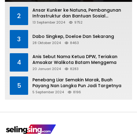
Ansar Kunker ke Natuna, Pembangunan
2
Infrastruktur dan Bantuan Sosial
Direalisasikan Hingga Pulau Tiga
13 September 2024
9752
Dabo Singkep, Doeloe Dan Sekarang
3
28 Oktober 2024
8463
Anis Sebut Nama Ketua DPW, Teriakan
4
Amsakar Walikota Batam Menggema
20 Januari 2024
8283
Penebang Liar Semakin Marak, Buah
5
Payang Nan Langka Pun Jadi Targetnya
5 September 2024
8196