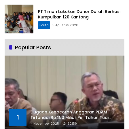
PT Timah Lakukan Donor Darah Berhasil
Kumpulkan 120 Kantong
Berita
5 Agustus 2026
Popular Posts
Dugaan Kebocoran Anggaran PDAM
1
Tirtanadi Rp450 Miliar Per Tahun Tuai
Kritikan
4 November 2025
32159