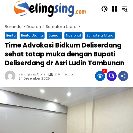
Langsung
ke
konten
Beranda
Daerah
Sumatera Utara
Berita
Berita Utama
Daerah
Nasional
Sumatera Utara
Time Advokasi Bidkum Deliserdang
sehat tatap muka dengan Bupati
Deliserdang dr Asri Ludin Tambunan
75
Selingsing.com
2 Min Baca
24 Desember 2025