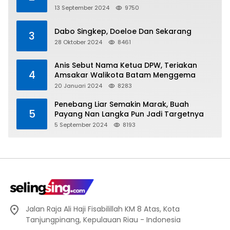
Direalisasikan Hingga Pulau Tiga
13 September 2024
9750
Dabo Singkep, Doeloe Dan Sekarang
3
28 Oktober 2024
8461
Anis Sebut Nama Ketua DPW, Teriakan
4
Amsakar Walikota Batam Menggema
20 Januari 2024
8283
Penebang Liar Semakin Marak, Buah
5
Payang Nan Langka Pun Jadi Targetnya
5 September 2024
8193
Jalan Raja Ali Haji Fisabilillah KM 8 Atas, Kota
Tanjungpinang, Kepulauan Riau - Indonesia