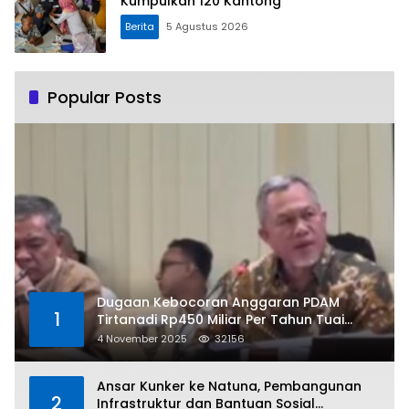
Kumpulkan 120 Kantong
Berita
5 Agustus 2026
Popular Posts
Dugaan Kebocoran Anggaran PDAM
1
Tirtanadi Rp450 Miliar Per Tahun Tuai
Kritikan
4 November 2025
32156
Ansar Kunker ke Natuna, Pembangunan
2
Infrastruktur dan Bantuan Sosial