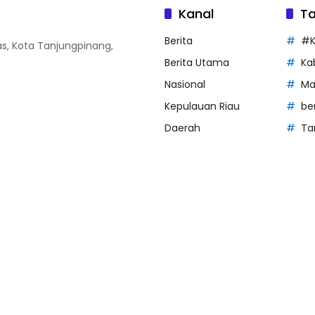
Kanal
T
Berita
#K
Atas, Kota Tanjungpinang,
Berita Utama
Ka
Nasional
Ma
Kepulauan Riau
be
Daerah
Ta