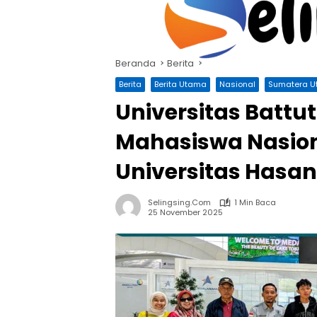
Langsung
ke
konten
Beranda
Berita
Berita
Berita Utama
Nasional
Sumatera U
Universitas Battut
Mahasiswa Nasion
Universitas Hasa
Selingsing.com
1 Min Baca
25 November 2025