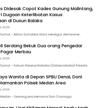
as Didesak Copot Kades Gunung Malintang,
ari Dugaan Keterlibatan Kasus
an di Dusun Balaka
us 2026
 Sumut – Aktivis Sumatera Utara sekaligus demisioner…
eli Serdang Bekuk Dua orang Pengedar
 Pagar Merbau
us 2026
 Sumut – Satuan Reserse Narkoba (Satresnarkoba) Polresta…
aya Wanita di Depan SPBU Denai, Doni
Diamankan Polsek Medan Area
us 2026
, Medan – Seorang pria bernama Doni Chaniago…
enyum, Usai Khitanan Massal Anak-Anak