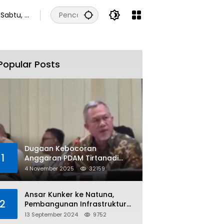
Sabtu, 8
Agustus
2026
Popular Posts
Dugaan Kebocoran
1
Anggaran PDAM Tirtanadi
Rp450 Miliar Per Tahun Tuai
4 November 2025
32159
Kritikan
Ansar Kunker ke Natuna,
2
Pembangunan Infrastruktur
dan Bantuan Sosial
13 September 2024
9752
Direalisasikan Hingga Pulau