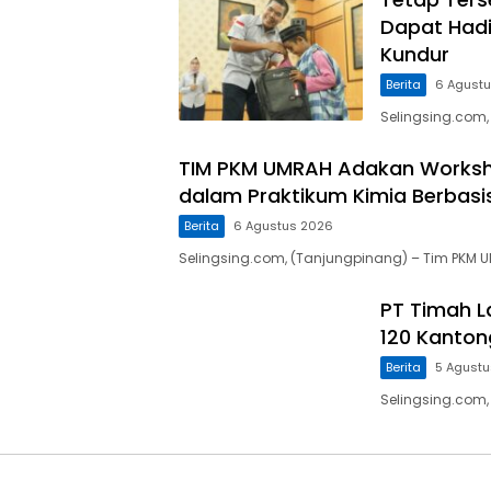
Dapat Hadi
Kundur
Berita
6 Agust
Selingsing.com,
TIM PKM UMRAH Adakan Worksho
dalam Praktikum Kimia Berbasi
Berita
6 Agustus 2026
Selingsing.com, (Tanjungpinang) – Tim PKM 
PT Timah L
120 Kanton
Berita
5 Agust
Selingsing.com,