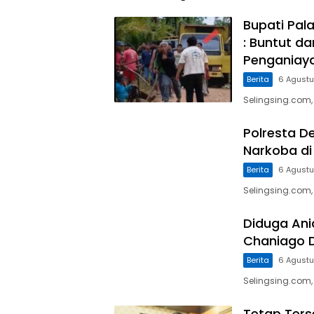
Bupati Pal
: Buntut d
Penganiaya
Berita
6 Agust
Selingsing.com,
Polresta D
Narkoba di
Berita
6 Agust
Selingsing.com,
Diduga Ani
Chaniago 
Berita
6 Agust
Selingsing.com
Tetap Ters