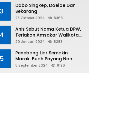
Tiga
Dabo Singkep, Doeloe Dan
3
Sekarang
28 Oktober 2024
8463
Anis Sebut Nama Ketua DPW,
4
Teriakan Amsakar Walikota
Batam Menggema
20 Januari 2024
8283
Penebang Liar Semakin
5
Marak, Buah Payang Nan
Langka Pun Jadi Targetnya
5 September 2024
8196