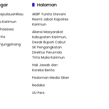
agar
Halaman
epulauanRiau
AKBP Yunita Stevani
Resmi Jabat Kapolres
b.Karimun
Karimun
hasiswa
Aliansi Masyarakat
rita
Kabupaten Karimun,
Desak Bupati Cabut
njungpinang
SK Pengangkatan
Direktur Perumda
Tirta Mulia Karimun
Hak Jawab dan
Koreksi Berita
Pedoman Media Siber
Redaksi
UU Pers