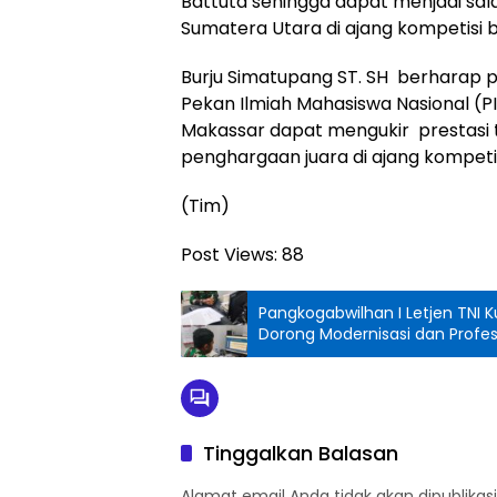
Battuta sehingga dapat menjadi sala
Sumatera Utara di ajang kompetisi b
Burju Simatupang ST. SH berharap 
Pekan Ilmiah Mahasiswa Nasional (P
Makassar dapat mengukir prestasi
penghargaan juara di ajang kompetis
(Tim)
Post Views:
88
Pangkogabwilhan I Letjen TNI K
Dorong Modernisasi dan Profesi
Tinggalkan Balasan
Alamat email Anda tidak akan dipublikasi