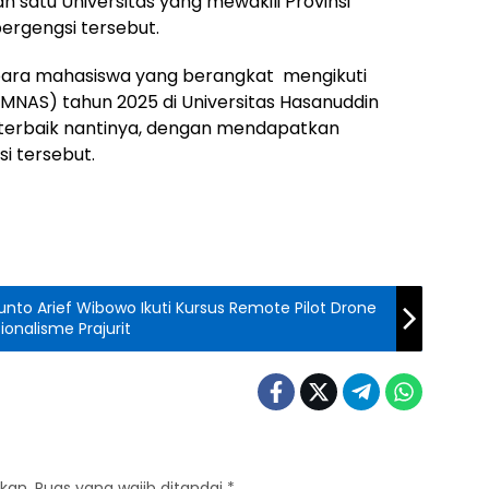
h satu Universitas yang mewakili Provinsi
ergengsi tersebut.
para mahasiswa yang berangkat mengikuti
IMNAS) tahun 2025 di Universitas Hasanuddin
 terbaik nantinya, dengan mendapatkan
i tersebut.
unto Arief Wibowo Ikuti Kursus Remote Pilot Drone
onalisme Prajurit
kan.
Ruas yang wajib ditandai
*