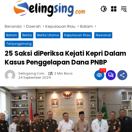
Langsung
ke
konten
Beranda
Daerah
Kepulauan Riau
Batam
Batam
Berita
Berita Utama
Kepulauan Riau
Nasional
Tanjungpinang
25 Saksi diPeriksa Kejati Kepri Dalam
Kasus Penggelapan Dana PNBP
373
Selingsing.com
2 Min Baca
24 September 2024