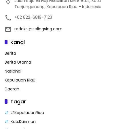
Jalan Raja Ali Haji Fisabilillah KM 8 Atas, Kota
Tanjungpinang, Kepulauan Riau - Indonesia
+62 822-6819-7123
redaksi@selingsing.com
Kanal
Berita
Berita Utama
Nasional
Kepulauan Riau
Daerah
Tagar
#KepulauanRiau
Kab.Karimun