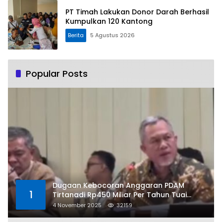
PT Timah Lakukan Donor Darah Berhasil
Kumpulkan 120 Kantong
Berita
5 Agustus 2026
Popular Posts
Dugaan Kebocoran Anggaran PDAM
1
Tirtanadi Rp450 Miliar Per Tahun Tuai
Kritikan
4 November 2025
32159