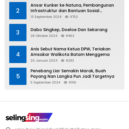
Ansar Kunker ke Natuna, Pembangunan
2
Infrastruktur dan Bantuan Sosial
Direalisasikan Hingga Pulau Tiga
13 September 2024
9752
Dabo Singkep, Doeloe Dan Sekarang
3
28 Oktober 2024
8463
Anis Sebut Nama Ketua DPW, Teriakan
4
Amsakar Walikota Batam Menggema
20 Januari 2024
8283
Penebang Liar Semakin Marak, Buah
5
Payang Nan Langka Pun Jadi Targetnya
5 September 2024
8196